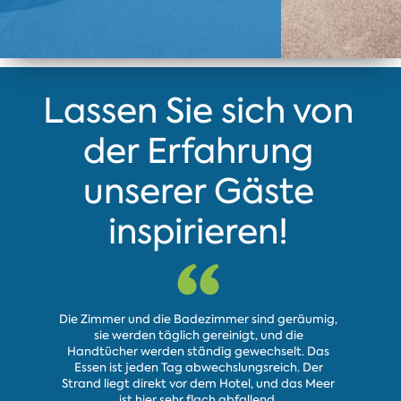
Lassen Sie sich von
der Erfahrung
unserer Gäste
inspirieren!
Die Zimmer und die Badezimmer sind geräumig,
Vielen 
sie werden täglich gereinigt, und die
angenehme
Handtücher werden ständig gewechselt. Das
und den Se
Essen ist jeden Tag abwechslungsreich. Der
Urlaub 
Strand liegt direkt vor dem Hotel, und das Meer
empfehl
ist hier sehr flach abfallend.