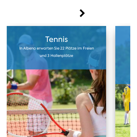
Tennis
In Albena erwarten Sie 22 Plätze im Freien
U
und 3 Hallenplätze
F
Kun