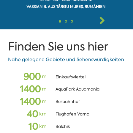
VASSIAN B. AUS TÂRGU MUREȘ, RUMÄNIEN
Finden Sie uns hier
Nahe gelegene Gebiete und Sehenswürdigkeiten
900
m
Einkaufsviertel
1400
m
AquaPark Aquamania
1400
m
Busbahnhof
40
km
Flughafen Varna
10
km
Balchik