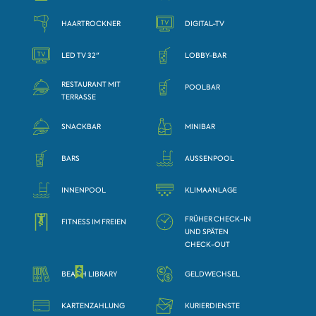
HAARTROCKNER
DIGITAL-TV
LED TV 32"
LOBBY-BAR
RESTAURANT MIT
POOLBAR
TERRASSE
SNACKBAR
MINIBAR
BARS
AUSSENPOOL
INNENPOOL
KLIMAANLAGE
FRÜHER CHECK-IN
FITNESS IM FREIEN
UND SPÄTEN
CHECK-OUT
BEACH LIBRARY
GELDWECHSEL
KARTENZAHLUNG
KURIERDIENSTE