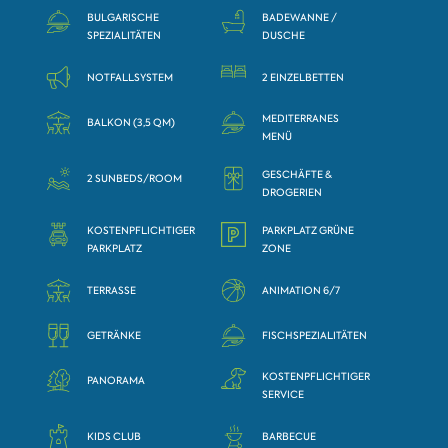
BULGARISCHE
BADEWANNE /
SPEZIALITÄTEN
DUSCHE
NOTFALLSYSTEM
2 EINZELBETTEN
MEDITERRANES
BALKON (3,5 QM)
MENÜ
GESCHÄFTE &
2 SUNBEDS/ROOM
DROGERIEN
KOSTENPFLICHTIGER
PARKPLATZ GRÜNE
PARKPLATZ
ZONE
TERRASSE
ANIMATION 6/7
GETRÄNKE
FISCHSPEZIALITÄTEN
KOSTENPFLICHTIGER
PANORAMA
SERVICE
KIDS CLUB
BARBECUE