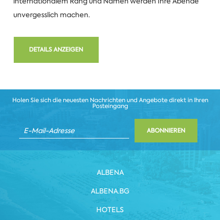
internationalem Rang und Namen werden Ihre Abende
unvergesslich machen.
DETAILS ANZEIGEN
Holen Sie sich die neuesten Nachrichten und Angebote direkt in Ihren
Posteingang
ABONNIEREN
ALBENA
ALBENA.BG
HOTELS