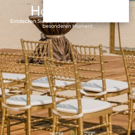
Hochzeiten
Entdecken Sie den märchenhaften Ort für Ihren
besonderen Moment
Wasser
WETTER