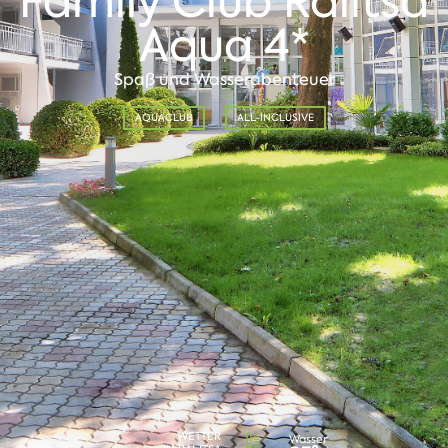
Family Club Ralitsa
Aqua 4*
Spaß und Wasserabenteuer
AQUACLUB
ALL-INCLUSIVE
WETTER
Wasser