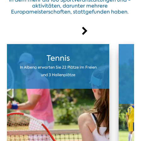
aktivitäten, darunter mehrere
Europameisterschaften, stattgefunden haben.
Tennis
In Albena erwarten Sie 22 Plätze im Freien
U
und 3 Hallenplätze
F
Kun