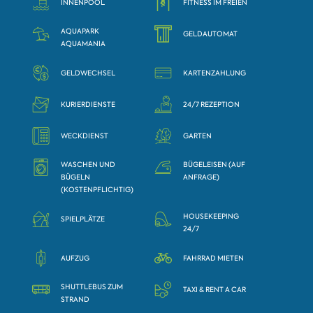
INNENPOOL
FITNESS IM FREIEN
AQUAPARK
GELDAUTOMAT
AQUAMANIA
GELDWECHSEL
KARTENZAHLUNG
KURIERDIENSTE
24/7 REZEPTION
WECKDIENST
GARTEN
WASCHEN UND
BÜGELEISEN (AUF
BÜGELN
ANFRAGE)
(KOSTENPFLICHTIG)
HOUSEKEEPING
SPIELPLÄTZE
24/7
AUFZUG
FAHRRAD MIETEN
SHUTTLEBUS ZUM
TAXI & RENT A CAR
STRAND