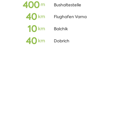
400
m
Bushaltestelle
40
кm
Flughafen Varna
10
кm
Balchik
40
кm
Dobrich