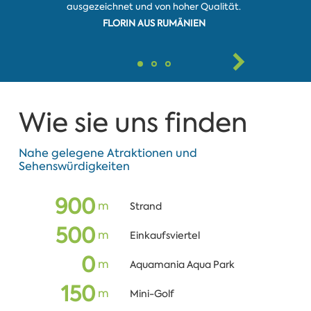
ausgezeichnet und von hoher Qualität.
FLORIN AUS RUMÄNIEN
CHRISTO
Wie sie uns finden
Nahe gelegene Atraktionen und
Sehenswürdigkeiten
900
m
Strand
500
m
Einkaufsviertel
0
m
Aquamania Aqua Park
150
m
Mini-Golf