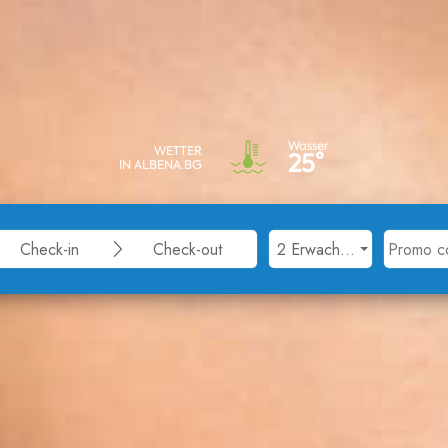
Wasser
WETTER
25°
IN ALBENA.BG