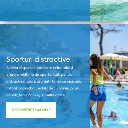
Sporturi distractive
Albena răspunde dorințelor celor mici și
oferă o mulțime de oportunități pentru
distracție și sport: drumeții tururi cu bicicleta,
fotbal, basketball, echitație cu ponei, jocuri
de șah, tenis, hockey și multe altele.
DESCOPERIȚI MAI MULT