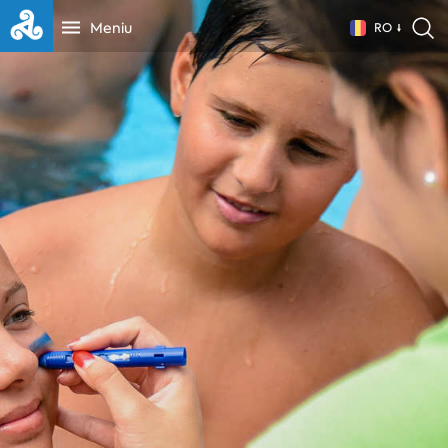
Meniu
RO