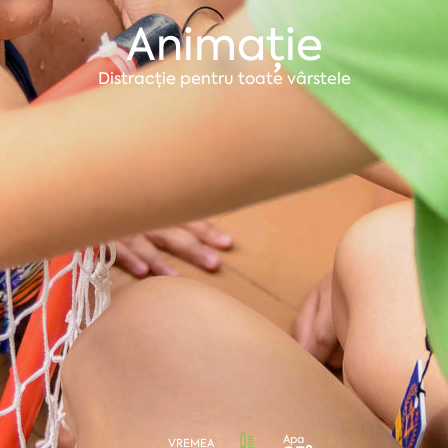
Animație
Distracție pentru toate vârstele
Apa
VREMEA