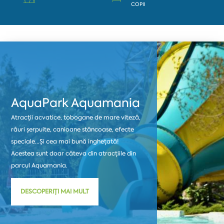
COPII
AquaPark Aquamania
Atracții acvatice, tobogane de mare viteză,
râuri șerpuite, canioane stâncoase, efecte
speciale...Și cea mai bună inghețată!
Acestea sunt doar câteva din atracțiile din
parcul Aquamania.
DESCOPERIȚI MAI MULT