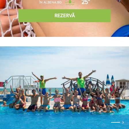
25°
ÎN ALBENA.BG
REZERVĂ