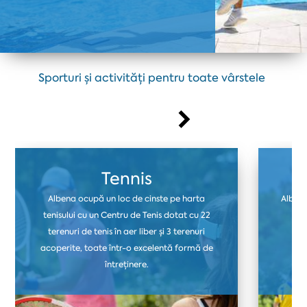
Sporturi și activități pentru toate vârstele
Tennis
Albena ocupă un loc de cinste pe harta
Albena
tenisului cu un Centru de Tenis dotat cu 22
ter
terenuri de tenis în aer liber și 3 terenuri
fo
acoperite, toate într-o excelentă formă de
i
întreținere.