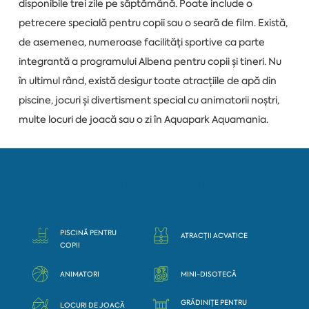
disponibile trei zile pe săptămână. Poate include o
petrecere specială pentru copii sau o seară de film. Există,
de asemenea, numeroase facilități sportive ca parte
integrantă a programului Albena pentru copii și tineri. Nu
în ultimul rând, există desigur toate atracțiile de apă din
piscine, jocuri și divertisment special cu animatorii noștri,
multe locuri de joacă sau o zi în Aquapark Aquamania.
O vacanță de vis definitivă
PISCINĂ PENTRU
ATRACȚII ACVATICE
COPII
ANIMATORI
MINI-DISOTECĂ
GRĂDINIȚE PENTRU
LOCURI DE JOACĂ