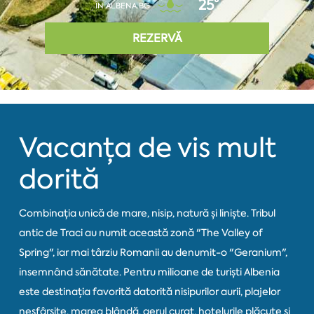
25°
ÎN ALBENA.BG
REZERVĂ
Vacanța de vis mult
dorită
Combinația unică de mare, nisip, natură și liniște. Tribul
antic de Traci au numit această zonă "The Valley of
Spring", iar mai târziu Romanii au denumit-o "Geranium",
insemnând sănătate. Pentru milioane de turiști Albenia
este destinația favorită datorită nisipurilor aurii, plajelor
nesfârșite, marea blândă, aerul curat, hotelurile plăcute si