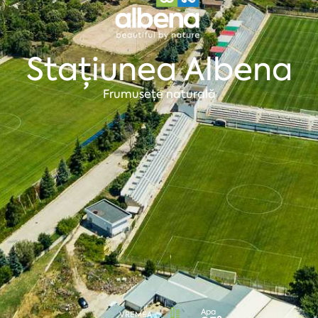
Stațiunea Albena
Frumusețe naturală
Apa
VREMEA