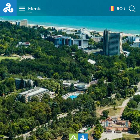
Meniu
RO