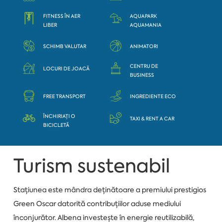
FITNESS ÎN AER
AQUAPARK
LIBER
AQUAMANIA
SCHIMB VALUTAR
ANIMATORI
CENTRU DE
LOCURI DE JOACĂ
BUSINESS
FREE TRANSPORT
INGREDIENTE ECO
ÎNCHIRIAȚI O
TAXI & RENT A CAR
BICICLETĂ
Turism sustenabil
Stațiunea este mândra deținătoare a premiului prestigios
Green Oscar datorită contribuțiilor aduse mediului
înconjurător. Albena investește în energie reutilizabilă,