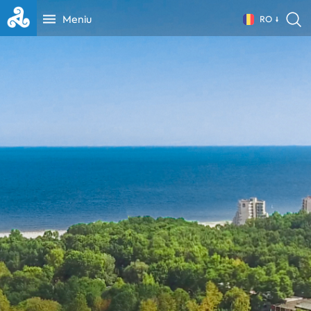
Meniu
RO