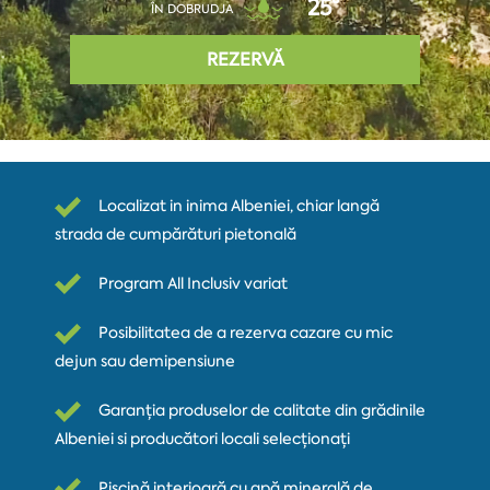
25°
ÎN DOBRUDJA
REZERVĂ
Localizat in inima Albeniei, chiar langă
strada de cumpărături pietonală
Program All Inclusiv variat
Posibilitatea de a rezerva cazare cu mic
dejun sau demipensiune
Garanția produselor de calitate din grădinile
Albeniei si producători locali selecționați
Piscină interioară cu apă minerală de