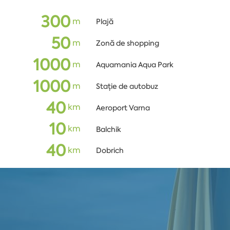
300
m
Plajă
50
m
Zonă de shopping
1000
m
Aquamania Aqua Park
1000
m
Stație de autobuz
40
km
Aeroport Varna
10
km
Balchik
40
km
Dobrich