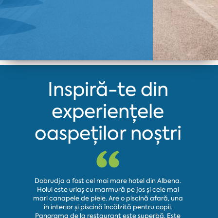
Inspiră-te din
experiențele
oaspeților noștri
Dobrudja a fost cel mai mare hotel din Albena.
Holul este uriaș cu marmură pe jos și cele mai
Am stat 
mari canapele de piele. Are o piscină afară, una
care avea
în interior și piscină încălzită pentru copii.
este o c
Panorama de la restaurant este superbă. Este
prie