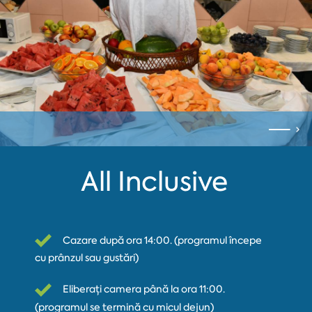
All Inclusive
Cazare după ora 14:00. (programul începe
cu prânzul sau gustări)
Eliberați camera până la ora 11:00.
(programul se termină cu micul dejun)