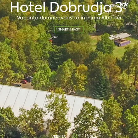
Hotel Dobrudja 3*
Vacanța dumneavoastră în inima Albeniei
SMART & EASY
Apa
VREMEA