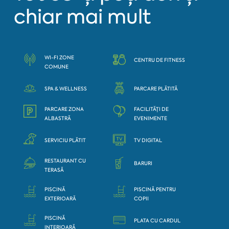
chiar mai mult
WI-FI ZONE
CENTRU DE FITNESS
COMUNE
SPA & WELLNESS
PARCARE PLĂTITĂ
PARCARE ZONA
FACILITĂȚI DE
ALBASTRĂ
EVENIMENTE
SERVICIU PLĂTIT
TV DIGITAL
RESTAURANT CU
BARURI
TERASĂ
PISCINĂ
PISCINĂ PENTRU
EXTERIOARĂ
COPII
PISCINĂ
PLATA CU CARDUL
INTERIOARĂ