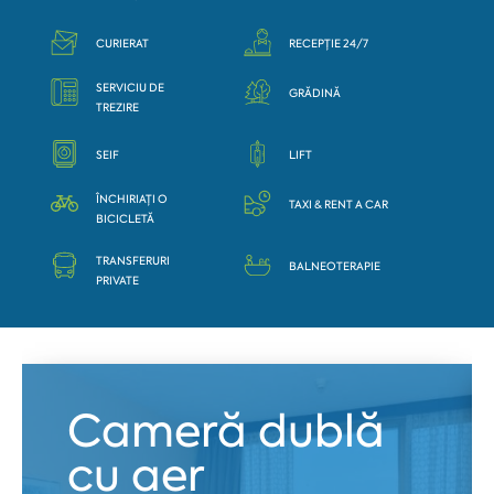
CURIERAT
RECEPȚIE 24/7
SERVICIU DE
GRĂDINĂ
TREZIRE
SEIF
LIFT
ÎNCHIRIAȚI O
TAXI & RENT A CAR
BICICLETĂ
TRANSFERURI
BALNEOTERAPIE
PRIVATE
Cameră dublă
cu aer