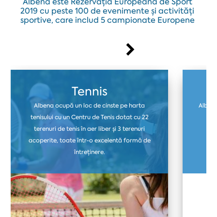
Albena este Rezervația Europeană de Sport
2019 cu peste 100 de evenimente și activități
sportive, care includ 5 campionate Europene
Tennis
Albena ocupă un loc de cinste pe harta
Albena
tenisului cu un Centru de Tenis dotat cu 22
ter
terenuri de tenis în aer liber și 3 terenuri
fo
acoperite, toate într-o excelentă formă de
i
întreținere.