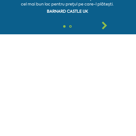
cel mai bun loc pentru prețul pe care-l plătești.
FLO
BARNARD CASTLE UK