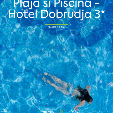
Plaja si Piscina -
Hotel Dobrudja 3*
SMART & EASY
Apa
VREMEA