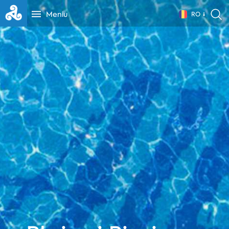
Meniu
RO