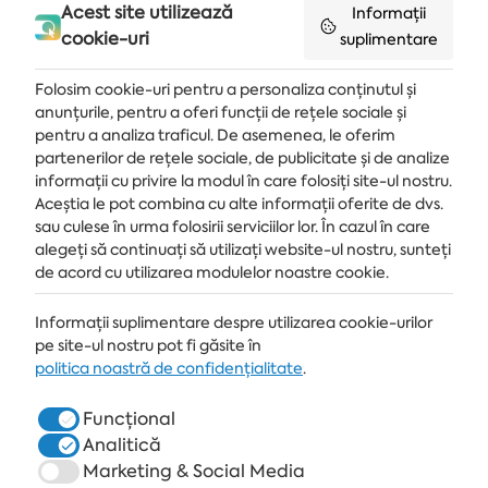
Acest site utilizează
Informații
cookie-uri
suplimentare
Folosim cookie-uri pentru a personaliza conținutul și
anunțurile, pentru a oferi funcții de rețele sociale și
pentru a analiza traficul. De asemenea, le oferim
partenerilor de rețele sociale, de publicitate și de analize
Primește ultimele știri și oferte livrate direct în căsuța de e-mail
informații cu privire la modul în care folosiți site-ul nostru.
Aceștia le pot combina cu alte informații oferite de dvs.
MĂ ABONEZ
sau culese în urma folosirii serviciilor lor. În cazul în care
alegeți să continuați să utilizați website-ul nostru, sunteți
de acord cu utilizarea modulelor noastre cookie.
STAȚIUNE
Informații suplimentare despre utilizarea cookie-urilor
pe site-ul nostru pot fi găsite în
ALBENA.BG
politica noastră de confidențialitate
.
HOTELURI
Funcțional
Analitică
SPA & MEDICAL
Marketing & Social Media
RESTAURANTE & BARURI