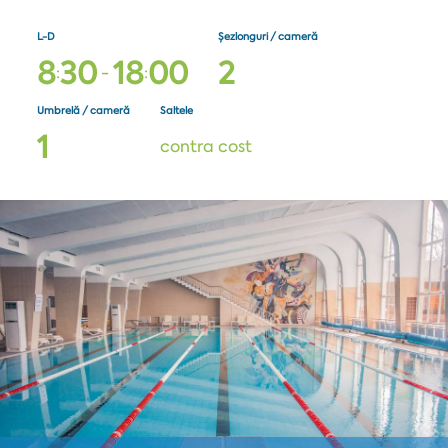
L-D
Șezlonguri / cameră
8
3
0
1
8
0
0
2
:
-
:
Umbrelă / cameră
Saltele
1
contra cost