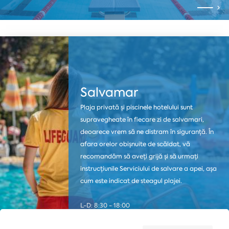
Salvamar
Plaja privată și piscinele hotelului sunt
supravegheate în fiecare zi de salvamari,
deoarece vrem să ne distram în siguranță. În
afara orelor obișnuite de scăldat, vă
recomandăm să aveți grijă și să urmați
instrucțiunile Serviciului de salvare a apei, așa
cum este indicat de steagul plajei.
L-D: 8:30 - 18:00