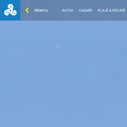
Albena
ELITSA
CAZARE
PLAJĂ & PISCINĂ