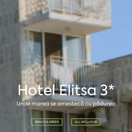
Hotel Elitsa 3*
Unde marea se amestecă cu pădurea
BEACH & GREEN
ALL INCLUSIVE