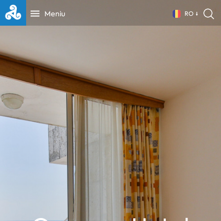
Meniu
RO