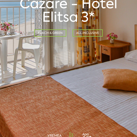
Cazare - Hotel
Elitsa 3*
BEACH & GREEN
ALL INCLUSIVE
Apa
VREMEA