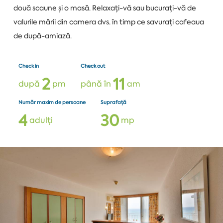
două scaune și o masă. Relaxați-vă sau bucurați-vă de
valurile mării din camera dvs. în timp ce savurați cafeaua
de după-amiază.
Check in
Check out
2
1
1
după
pm
până în
am
Număr maxim de persoane
Suprafață
4
3
0
adulți
mp