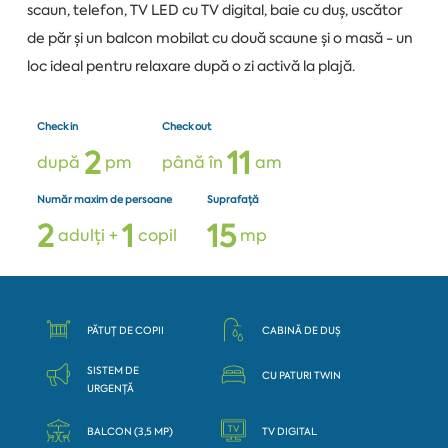
scaun, telefon, TV LED cu TV digital, baie cu duș, uscător
de păr și un balcon mobilat cu două scaune și o masă - un
loc ideal pentru relaxare după o zi activă la plajă.
Check in
Check out
2
1
1
după
pm
până în
am
Număr maxim de persoane
Suprafață
2
1
1
5
adulți +
copil
mp
PĂTUȚ DE COPII
CABINĂ DE DUȘ
SISTEM DE
CU PATURI TWIN
URGENȚĂ
BALCON (3,5 MP)
TV DIGITAL