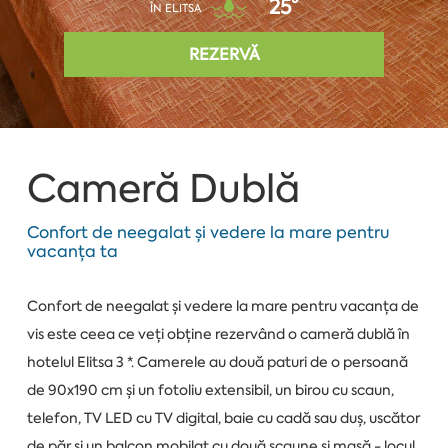
25°
ÎN ELITSA
REZERVĂ
Cameră Dublă
Confort de neegalat și vedere la mare pentru
vacanța ta
Confort de neegalat și vedere la mare pentru vacanța de
vis este ceea ce veți obține rezervând o cameră dublă în
hotelul Elitsa 3 *. Camerele au două paturi de o persoană
de 90x190 cm și un fotoliu extensibil, un birou cu scaun,
telefon, TV LED cu TV digital, baie cu cadă sau duș, uscător
de păr și un balcon mobilat cu două scaune și masă - locul