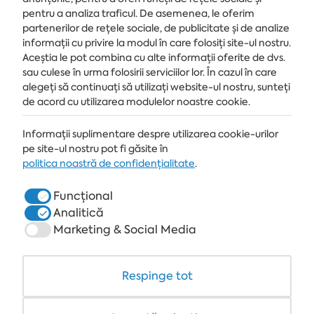
pentru a analiza traficul. De asemenea, le oferim
partenerilor de rețele sociale, de publicitate și de analize
Primește ultimele știri și oferte livrate direct în căsuța de e-mail
informații cu privire la modul în care folosiți site-ul nostru.
Aceștia le pot combina cu alte informații oferite de dvs.
MĂ ABONEZ
sau culese în urma folosirii serviciilor lor. În cazul în care
alegeți să continuați să utilizați website-ul nostru, sunteți
de acord cu utilizarea modulelor noastre cookie.
Informații suplimentare despre utilizarea cookie-urilor
STAȚIUNE
pe site-ul nostru pot fi găsite în
ALBENA.BG
politica noastră de confidențialitate
.
HOTELURI
Funcțional
Analitică
SPA & MEDICAL
Marketing & Social Media
RESTAURANTE & BARURI
WHITE LAGOON ȘI FOREST BEACH RESORT
Respinge tot
COWORKING