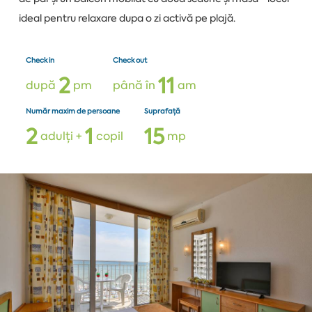
ideal pentru relaxare dupa o zi activă pe plajă.
Check in
Check out
2
1
1
după
pm
până în
am
Număr maxim de persoane
Suprafață
2
1
1
5
adulți +
copil
mp