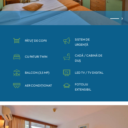
SISTEM DE
PĂTUȚ DE COPII
URGENȚĂ
CADĂ / CABINĂ DE
CU PATURI TWIN
DUȘ
BALCON (3,5 MP)
LED TV / TV DIGITAL
FOTOLIU
AER CONDIȚIONAT
EXTENSIBIL