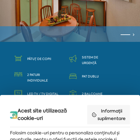
SISTEM DE
PĂTUȚ DE COPII
URGENȚĂ
2 PATURI
PAT DUBLU
INDIVIDUALE
LED TV / TV DIGITAL
2 BALCOANE
MINI BAR
AER CONDIȚIONAT
Acest site utilizează
Informații
cookie-uri
suplimentare
CADĂ
Folosim cookie-uri pentru a personaliza conținutul și
anunțurile, pentru a oferi funcții de rețele sociale și