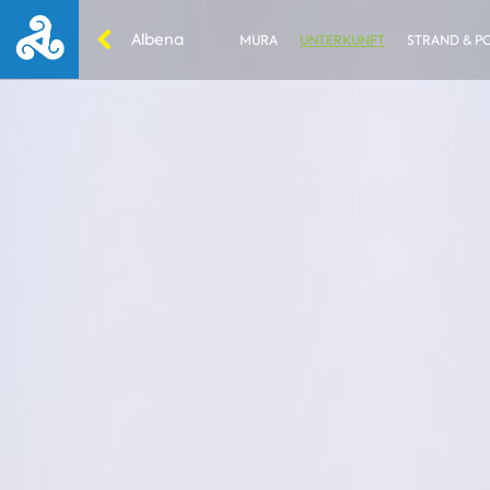
Albena
MURA
UNTERKUNFT
STRAND & P