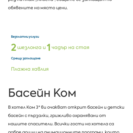
обявените на място цени.
Безплатни услуги
2
1
шезлонга и
чадър на стая
Срещу заплащане
Плажна хавлия
Басейн Ком
В хотел Ком 3* ви очакват открит басейн и детски
басейн с пързалки, грижливо охранявани от
нашите спасители. Всички гости на хотела са
добре дошли на анимационните програми, които