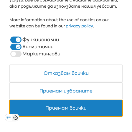
услуги. Вие се съгласявате с нашите бисквитки,
АЛБЕНА
ако продължите да използвате нашия уебсайт.
ALBENA.BG
More information about the use of cookies on our
website can be found in our
privacy policy
.
ХОТЕЛИ
ЗДРАВЕ & СПА
Функционални
Аналитични
РЕСТОРАНТИ И БАРОВЕ
Маркетингови
БЯЛАТА ЛАГУНА И ФОРЕСТ БИЙЧ РИЗОРТ
COWORKING
Отказвам всички
Приемам избраните
+359 700 12 110
Приемам всички
8:30-17:00 Пон-Пет
НА ЦЕНАТА НА ЕДИН ТЕЛ. ИМПУЛС