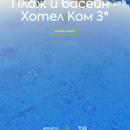
Плаж и басейн -
Хотел Ком 3*
SMART & EASY
Вода
ВРЕМЕТО