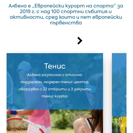
Албена е „Европейски курорт на спорта“ за
2019 г. с над 100 спортни събития и
активности, сред които и пет европейски
първенства
Тенис
Албена разполага с отлично
Фут
поддържан, модерен тенис център,
ф
оборудван с 22 открити и 3 закрити
тр
тенис корта.
тре