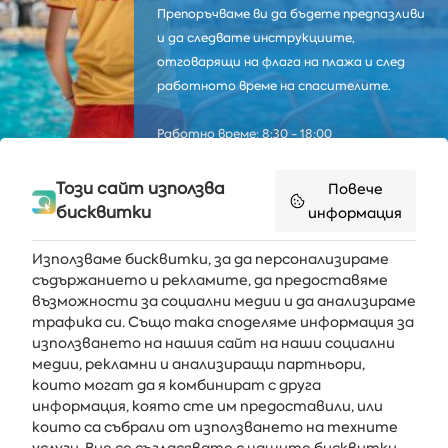
Препоръчваме ви да бъдете предпазливи
и да следвате инструкциите,
отговарящи на флага на плажа и след
работното време на спасителите.
Работно време: 8:30 - 18:00
Този сайт използва
Повече
бисквитки
информация
Използваме бисквитки, за да персонализираме
съдържанието и рекламите, да предоставяме
възможности за социални медии и да анализираме
Получавайте последните новини и оферти направо във
трафика си. Също така споделяме информация за
вашата пощенска кутия
използването на нашия сайт на наши социални
медии, рекламни и анализиращи партньори,
АБОНИРАЙ СЕ
които могат да я комбинират с друга
информация, която сте им предоставили, или
които са събрали от използването на техните