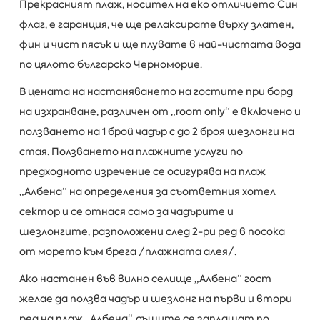
Прекрасният плаж, носител на еко отличието Син
флаг, е гаранция, че ще релаксирате върху златен,
фин и чист пясък и ще плувате в най-чистата вода
по цялото българско Черноморие.
В цената на настаняването на гостите при борд
на изхранване, различен от „room only“ е включено и
ползването на 1 брой чадър с до 2 броя шезлонги на
стая. Ползването на плажните услуги по
предходното изречение се осигурява на плаж
„Албена“ на определения за съответния хотел
сектор и се отнася само за чадърите и
шезлонгите, разположени след 2-ри ред в посока
от морето към брега /плажната алея/.
Ако настанен във вилно селище „Албена“ гост
желае да ползва чадър и шезлонг на първи и втори
ред на плаж „Албена“, същите се заплащат по