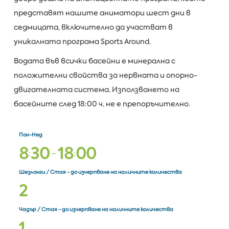
представят нашите аниматори шест дни в
седмицата, включително да участват в
уникалната програма Sports Around.
Водата във всички басейни е минерална с
положителни свойства за нервната и опорно-
двигателната система. Използването на
басейните след 18:00 ч. не е препоръчително.
Пон-Нед
8
3
0
1
8
0
0
:
-
:
Шезлонги / Стая - до изчерпване на наличните количества
2
Чадър / Стая - до изчерпване на наличните количества
1