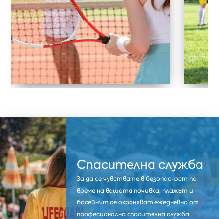
Спасителна служба
За да се чувствате в безопасност по
време на вашата почивка, плажът и
басейнът се охраняват ежедневно от
професионална спасителна служба.