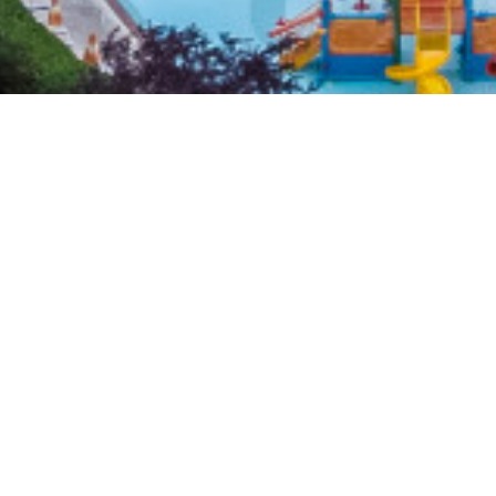
Страницата
в процес на
обработка