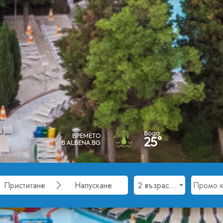
Вода
ВРЕМЕТО
25°
В ALBENA.BG