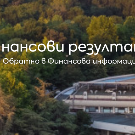
нансови резулт
Обратно в Финансова информац