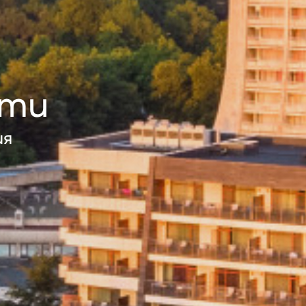
ати
ия