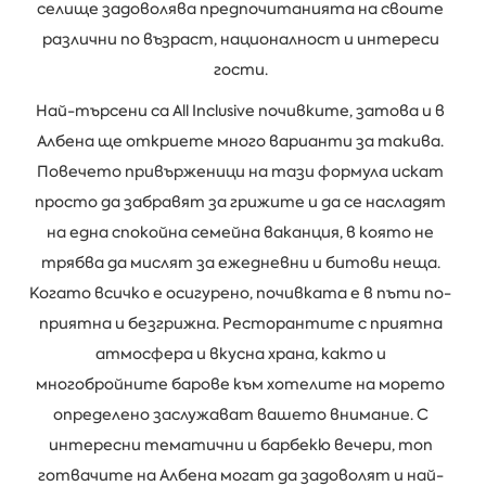
селище задоволява предпочитанията на своите
различни по възраст, националност и интереси
гости.
Най-търсени са All Inclusive почивките, затова и в
Албена ще откриете много варианти за такива.
Повечето привърженици на тази формула искат
просто да забравят за грижите и да се насладят
на една спокойна семейна ваканция, в която не
трябва да мислят за ежедневни и битови неща.
Когато всичко е осигурено, почивката е в пъти по-
приятна и безгрижна. Ресторантите с приятна
атмосфера и вкусна храна, както и
многобройните барове към хотелите на морето
определено заслужават вашето внимание. С
интересни тематични и барбекю вечери, топ
готвачите на Албена могат да задоволят и най-