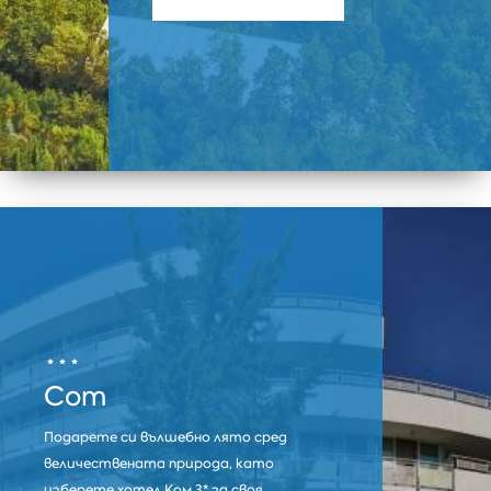
Com
Подарете си вълшебно лято сред
величествената природа, като
изберете хотел Ком 3* за своя...