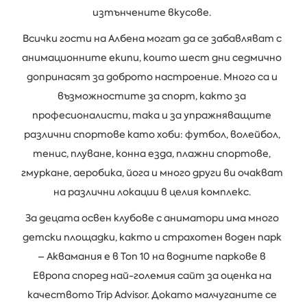
изтънчените вкусове.
Всички гости на Албена могат да се забавляват с
анимационните екипи, които шест дни седмично
допринасят за доброто настроение. Много са и
възможностите за спорт, както за
професионалисти, така и за упражняващите
различни спортове като хоби: футбол, волейбол,
тенис, плуване, конна езда, плажни спортове,
гмуркане, аеробика, йога и много други ви очакват
на различни локации в целия комплекс.
За децата освен клубове с аниматори има много
детски площадки, както и страхотен воден парк
– Аквамания е в Топ 10 на водните паркове в
Европа според най-големия сайт за оценка на
качеството Trip Advisor. Докато малчуганите се