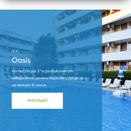
Oasis
Хотел Оазис 2* е заобиколен от
невероятни зелени паркове и градини и
се намира в самия...
РАЗГЛЕДАЙ