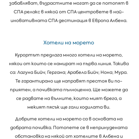
забавляват, възрастните могат да се потопят в
СПА релакс в някой от СПА центровете в най-
иновативната СПА дестинация в Европа Албена.
Хотели на морето
Курортът предлага много хотели на морето,
някои от които се намират на първа линия. Такива
са: Лагуна Бийч; Гергана; Арабела Бийч; Нона; Мура.
Те гарантирано ще направят престоя ви по-
приятен, а почивката пълноценна. Ще можете да
се радвате на вълните, които мият брега, а
мекият пясък ще гали ходилата ви.
Добрите хотели на морето са в основата на
добрата почивка. Потопете се в непринудената
обстановка на някой от хотелите в Албена и