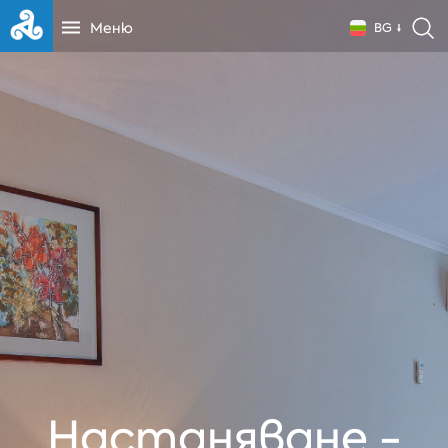
Меню
BG
Настаняване -