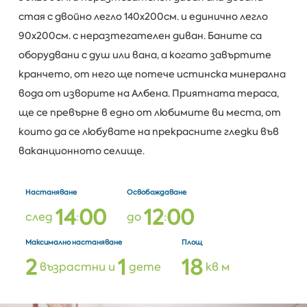
стая с двойно легло 140х200см. и единично легло
90х200см. с неразтегателен диван. Баните са
оборудвани с душ или вана, а когато завъртите
кранчето, от него ще потече истинска минерална
вода от изворите на Албена. Приятната тераса,
ще се превърне в едно от любимите ви места, от
които да се любувате на прекрасните гледки във
ваканционното селище.
Настаняване
Освобождаване
1
4
0
0
1
2
0
0
след
:
до
:
Максимално настаняване
Площ
2
1
1
8
възрастни и
дете
кв м