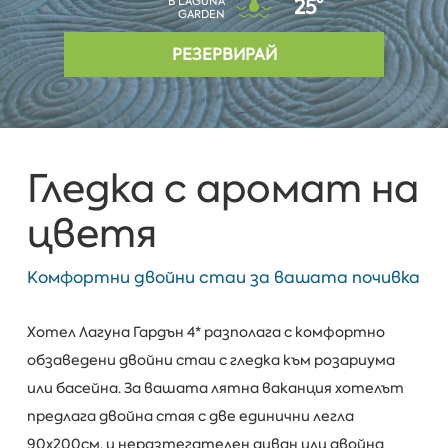
В LAGUNA
25°
GARDEN
РЕЗЕРВИРАЙ
Гледка с аромат на
цветя
Комфортни двойни стаи за вашата почивка
Хотел Лагуна Гардън 4* разполага с комфортно
обзаведени двойни стаи с гледка към розариума
или басейна. За вашата лятна ваканция хотелът
предлага двойна стая с две единични легла
90х200см. и неразтегателен диван или двойна