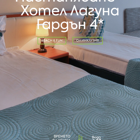
Хотел Лагуна
Гардън 4*
BEACH & FUN
ОЛ ИНКЛУЗИВ
ВРЕМЕТО
Вода