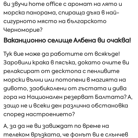
ви звучи home office с аромат на лято и
морска панорама, спираща дъха в най-
сигурното място на българското
Черноморие?
Ваканционно селище Албена ви очаква!
Тук вие може да работите от всякъде!
Заровили крака в пясъка, докато очите ви
релаксират от десктопа с пенливите
морски вълни или потопени в магията на
дивото, заобиколени от гъстата и дива
гора на Национален резерват Балтата? А,
защо не и всеки ден различна обстановка
според настроението?
А, за да не ви завиждат по време на
телеком връзката, че фонът ви е слънчев