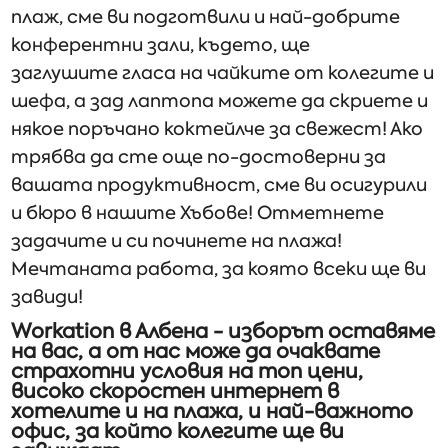
плаж, сме ви подготвили и най-добрите
конферентни зали, където, ще
заглушите гласа на чайките от колегите и
шефа, а зад лаптопа можете да скриете и
някое поръчано коктейлче за свежест! Ако
трябва да сте още по-достоверни за
вашата продуктивност, сме ви осигурили
и бюро в нашите Хъбове! Отметнете
задачите и си починете на плажа!
Мечтаната работа, за която всеки ще ви
завиди!
Workation в Албена - изборът оставяме
на вас, а от нас може да очаквате
страхотни условия на топ цени,
високо скоростен интернет в
хотелите и на плажа, и най-важното
офис, за който колегите ще ви