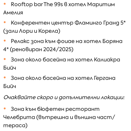
Rooftop bar The 99s в хотел Маритим
Амелия
Конферентен център Фламинго Гранд 5*
(зали Лори и Корела)
Релакс зона към фоиае на хотел Боряна
4* (реновиран 2024/2025)
Зона около басейна на хотел Калиакра
Бийч
Зона около басейна на хотел Гергана
Бийч
Очаквайте скоро и допълнителни локации:
Зона към бюфетен ресторант
Челебрита (вътрешна и външна част/
тераса)