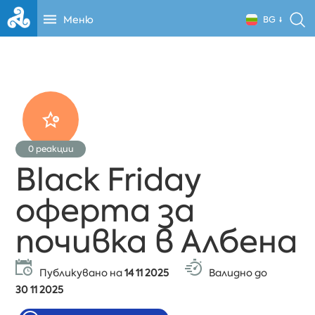
Меню
BG
0
реакции
Black Friday
оферта за
почивка в Албена
Публикувано на
14 11 2025
Валидно до
30 11 2025