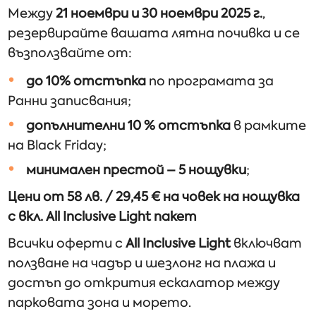
Mежду
21 ноември и 30 ноември 2025 г.
,
резервирайте вашата лятна почивка и се
възползвайте от:
до 10% отстъпка
по програмата за
Ранни записвания;
допълнителни 10 % отстъпка
в рамките
на Black Friday;
минимален престой – 5 нощувки
;
Цени от 58 лв. / 29,45 € на човек на нощувка
с вкл. All Inclusive Light пакет
Всички оферти с
All Inclusive Light
включват
ползване на чадър и шезлонг на плажа и
достъп до открития ескалатор между
парковата зона и морето.