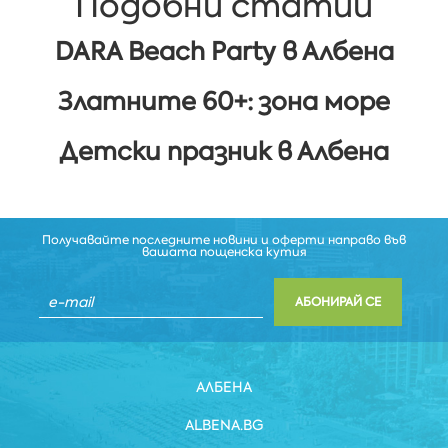
Подобни статии
DARA Beach Party в Албена
Златните 60+: зона море
Детски празник в Албена
Получавайте последните новини и оферти направо във
вашата пощенска кутия
АБОНИРАЙ СЕ
АЛБЕНА
ALBENA.BG