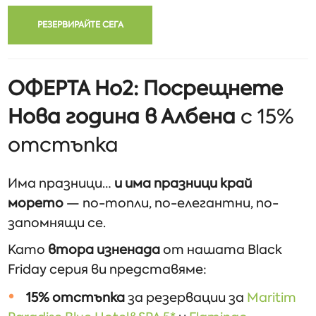
РЕЗЕРВИРАЙТЕ СЕГА
ОФЕРТА Но2:
Посрещнете
Нова година в Албена
с 15%
отстъпка
Има празници…
и има празници край
морето
— по-топли, по-елегантни, по-
запомнящи се.
Като
втора изненада
от нашата Black
Friday серия ви представяме:
15% отстъпка
за резервации за
Maritim