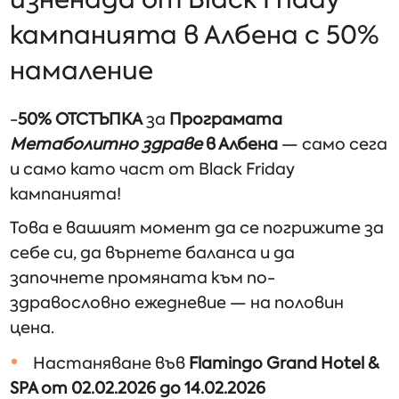
кампанията в Албена с 50%
намаление
-
50% ОТСТЪПКА
за
Програмата
Метаболитно здраве
в Албена
— само сега
и само като част от Black Friday
кампанията!
Това е вашият момент да се погрижите за
себе си, да върнете баланса и да
започнете промяната към по-
здравословно ежедневие — на половин
цена.
Настаняване във
Flamingo Grand Hotel &
SPA от 02.02.2026 до 14.02.2026