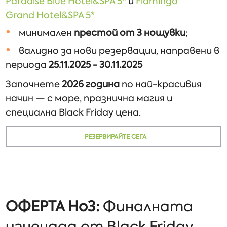
Paradise Blue Hotel&SPA 5*
и
Flamingo
Grand Hotel&SPA 5*
минимален
престой от 3 нощувки
;
валидно за нови резервации, направени в
периода
25.11.2025 - 30.11.2025
Започнете
2026 година
по най-красивия
начин — с море, празнична магия и
специална Black Friday цена.
РЕЗЕРВИРАЙТЕ СЕГА
ОФЕРТА Но3:
Финалната
изненада от Black Friday