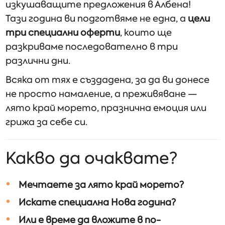
изкушаващите предложения в Албена!
Тази година ви подготвяме не една, а
цели
три специални оферти
, които ще
разкриваме последователно в три
различни дни.
Всяка от тях е създадена, за да ви донесе
не просто намаление, а преживяване —
лято край морето, празнична емоция или
грижа за себе си.
Какво да очаквате?
Мечтаете за лято край морето?
Искате специална Нова година?
Или е време да вложите в по-