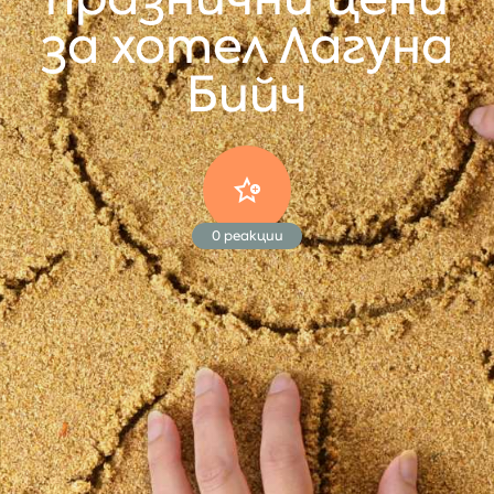
за хотел Лагуна
Бийч
0
реакции