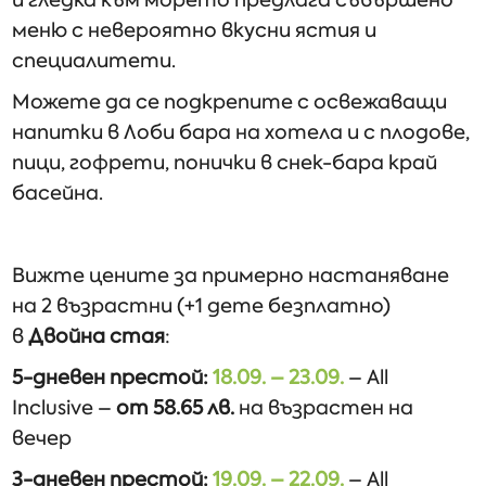
меню с невероятно вкусни ястия и
специалитети.
Можете да се подкрепите с освежаващи
напитки в Лоби бара на хотела и с плодове,
пици, гофрети, понички в снек-бара край
басейна.
Вижте цените за примерно настаняване
на 2 възрастни (+1 дете безплатно)
в
Двойна стая
:
5-дневен престой:
18.09. – 23.09.
– All
Inclusive –
от 58.65 лв.
на възрастен на
вечер
3-дневен престой:
19.09. – 22.09.
– All