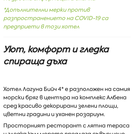
*Допълнителни мерки против
разпространението на
COVID
-19 са
предприети в този хотел
Уют, комфорт и гледка
спираща дъха
Хотел Лагуна Бийч 4* е разположен на самия
морски бряг в центъра на комплекс Албена
сред красиво декорирани зелени площи,
цветни градини и уханен розариум.
Просторният ресторант с лятна тераса
и гледка към морето предлага съвършено