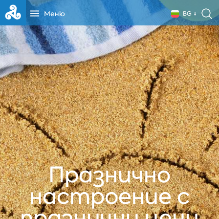
Меню
BG
Празнично
настроение с
празнични цени