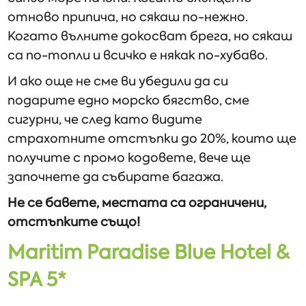
отново припича, но сякаш по-нежно.
Когато вълните докосват брега, но сякаш
са по-топли и всичко е някак по-хубаво.
И ако още не сме ви убедили да си
подарите едно морско бягство, сме
сигурни, че след като видите
страхотните отстъпки до 20%, които ще
получите с промо кодовете, вече ще
започнете да събирате багажа.
Не се бавете, местата са ограничени,
отстъпките също!
Maritim Paradise Blue Hotel &
SPA 5*