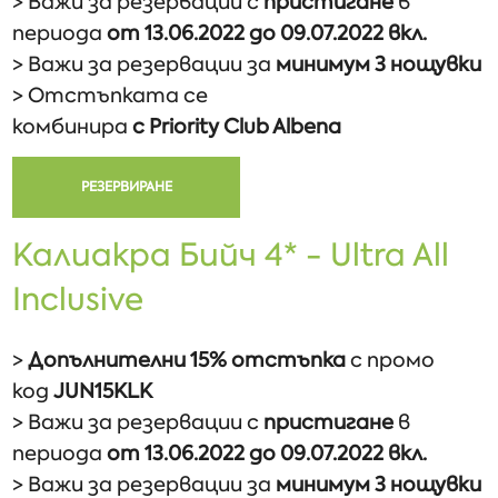
> Важи за резервации с
пристигане
в
периода
от
13.06.2022 до 09.07.2022 вкл.
> Важи за резервации за
минимум 3 нощувки
> Отстъпката се
комбинира
с
Priority
Club
Albena
РЕЗЕРВИРАНЕ
Калиакра Бийч 4* - Ultra All
Inclusive
>
Допълнителни 15% отстъпка
с промо
код
JUN15KLK
> Важи за резервации с
пристигане
в
периода
от
13.06.2022 до 09.07.2022 вкл.
> Важи за резервации за
минимум 3 нощувки