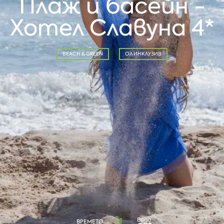
Плаж и басейн -
Хотел Славуна 4*
BEACH & GREEN
ОЛ ИНКЛУЗИВ
Вода
ВРЕМЕТО