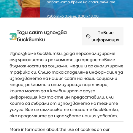
работното време на спасителите.
Работно време: 8:30 - 18:00
Този сайт използва
Повече
бисквитки
информация
Използваме бисквитки, за да персонализираме
съдържанието и рекламите, да предоставяме
възможности за социални медии и да анализираме
Получавайте последните новини и оферти направо във
трафика си. Също така споделяме информация за
вашата пощенска кутия
използването на нашия сайт на наши социални
медии, рекламни и анализиращи партньори,
АБОНИРАЙ СЕ
които могат да я комбинират с друга
информация, която сте им предоставили, или
които са събрали от използването на техните
услуги. Вие се съгласявате с нашите бисквитки,
АЛБЕНА
ако продължите да използвате нашия уебсайт.
ALBENA.BG
More information about the use of cookies on our