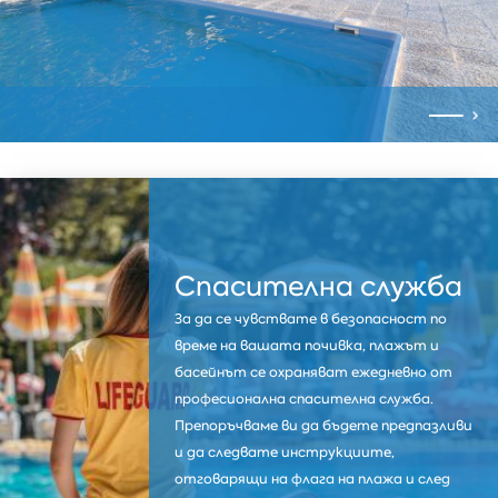
Спасителна служба
За да се чувствате в безопасност по
време на вашата почивка, плажът и
басейнът се охраняват ежедневно от
професионална спасителна служба.
Препоръчваме ви да бъдете предпазливи
и да следвате инструкциите,
отговарящи на флага на плажа и след