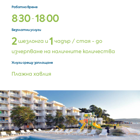
Работно време
8
3
0
1
8
0
0
:
-
:
Безплатни услуги
2
1
шезлонга и
чадър / стая - до
изчерпване на наличните количества
Услуги срещу заплащане
Плажна хавлия