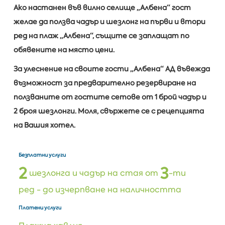
Ако настанен във вилно селище „Албена“ гост
желае да ползва чадър и шезлонг на първи и втори
ред на плаж „Албена“, същите се заплащат по
обявените на място цени.
За улеснение на своите гости „Албена“ АД въвежда
възможност за предварително резервиране на
ползваните от гостите сетове от 1 брой чадър и
2 броя шезлонги. Моля, свържете се с рецепцията
на Вашия хотел.
Безплатни услуги
2
3
шезлонга и чадър на стая от
-ти
ред - до изчерпване на наличността
Платени услуги