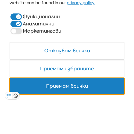
website can be found in our
privacy policy
.
ХОТЕЛИ
ЗДРАВЕ & СПА
Функционални
Аналитични
РЕСТОРАНТИ И БАРОВЕ
Маркетингови
БЯЛАТА ЛАГУНА И ФОРЕСТ БИЙЧ РИЗОРТ
COWORKING
Отказвам всички
Приемам избраните
+359 700 12 110
Приемам всички
8:30-17:00 Пон-Пет
НА ЦЕНАТА НА ЕДИН ТЕЛ. ИМПУЛС
ЗАЩИТА НА ЛИЧНИТЕ ДАННИ
*ОБЩИ УСЛОВИЯ
КОРПОРАТИВНА ИНФОРМАЦИЯ
Авторско право © 2026 Albena.bg. Всички права запазени