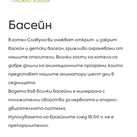
Плажна хавлия
Басейн
В хотел Славуна ви очакват открит и закрит
басейн и детски басейн, грижливо охранявани от
нашите спасители. Всички гости на хотела са
добре дошли на анимационните програми, които
представят нашите аниматори шест дни в
седмицата.
Водата във всички басейни е минерална с
положителни свойства за нервната и опорно-
двигателната система.
Използването на басейните след 18:00 ч. не е
препоръчително.