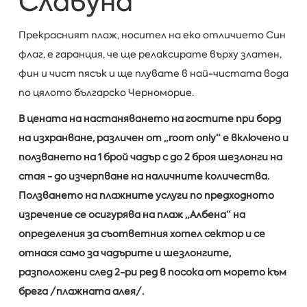
Славуна
Прекрасният плаж, носител на еко отличието Син
флаг, е гаранция, че ще релаксирате върху златен,
фин и чист пясък и ще плувате в най-чистата вода
по цялото българско Черноморие.
В цената на настаняването на гостите при борд
на изхранване, различен от „
room
only
“ е включено и
ползването на 1 брой чадър с до 2 броя шезлонги на
стая - до изчерпване на наличните количества.
Ползването на плажните услуги по предходното
изречение се осигурява на плаж „Албена“ на
определения за съответния хотел сектор и се
отнася само за чадърите и шезлонгите,
разположени след 2-ри ред в посока от морето към
брега /плажната алея/.