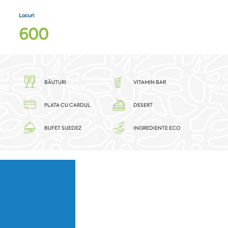
Locuri
6
0
0
BĂUTURI
VITAMIN BAR
PLATA CU CARDUL
DESERT
BUFET SUEDEZ
INGREDIENTE ECO