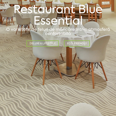
Restaurant Blue
Essential
O varietate de feluri de mâncare într-o atmosferă
confortabilă
DELUXE & LIFESTYLE
ECO-FRIENDLY