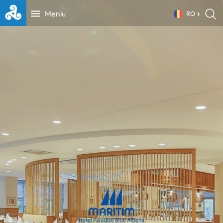
Meniu
RO