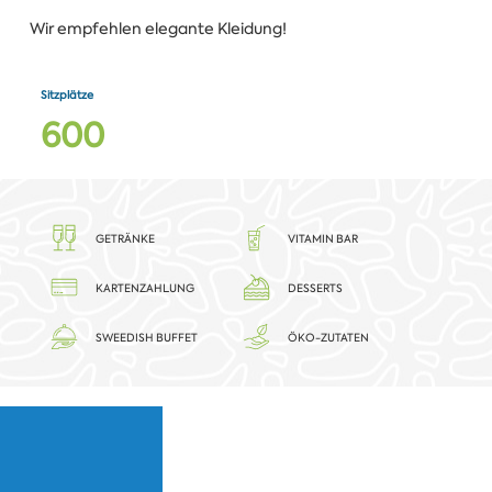
Wir empfehlen elegante Kleidung!
Sitzplätze
6
0
0
GETRÄNKE
VITAMIN BAR
KARTENZAHLUNG
DESSERTS
SWEEDISH BUFFET
ÖKO-ZUTATEN