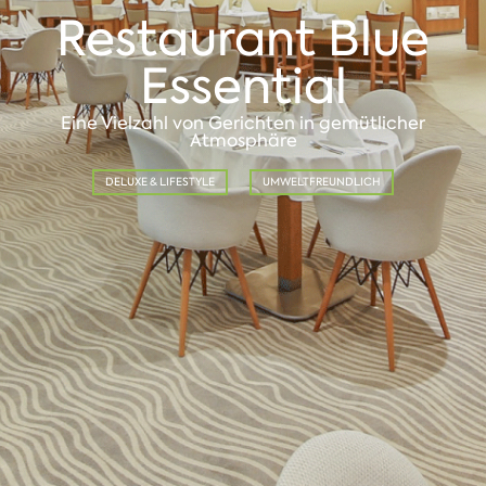
Restaurant Blue
Essential
Eine Vielzahl von Gerichten in gemütlicher
Atmosphäre
DELUXE & LIFESTYLE
UMWELTFREUNDLICH