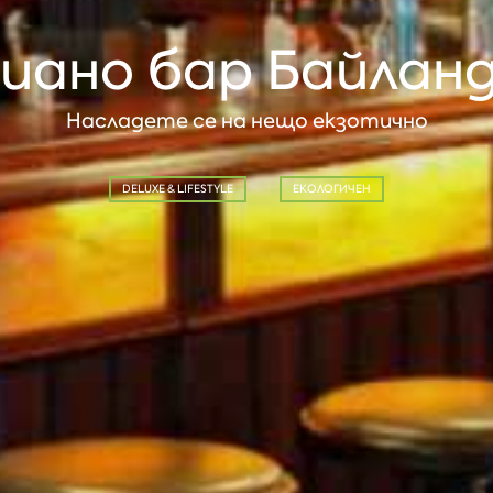
иано бар Байлан
Насладете се на нещо екзотично
DELUXE & LIFESTYLE
ЕКОЛОГИЧЕН