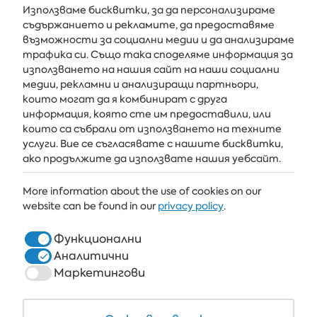
Използваме бисквитки, за да персонализираме
съдържанието и рекламите, да предоставяме
възможности за социални медии и да анализираме
Получавайте последните новини и оферти направо във
трафика си. Също така споделяме информация за
вашата пощенска кутия
използването на нашия сайт на наши социални
медии, рекламни и анализиращи партньори,
АБОНИРАЙ СЕ
които могат да я комбинират с друга
информация, която сте им предоставили, или
които са събрали от използването на техните
услуги. Вие се съгласявате с нашите бисквитки,
АЛБЕНА
ако продължите да използвате нашия уебсайт.
ALBENA.BG
More information about the use of cookies on our
website can be found in our
privacy policy
.
ХОТЕЛИ
ЗДРАВЕ & СПА
Функционални
Аналитични
РЕСТОРАНТИ И БАРОВЕ
Маркетингови
БЯЛАТА ЛАГУНА И ФОРЕСТ БИЙЧ РИЗОРТ
COWORKING