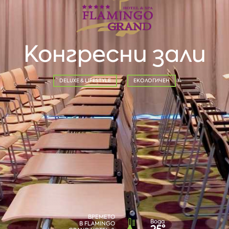
Конгресни зали
DELUXE & LIFESTYLE
ЕКОЛОГИЧЕН
ВРЕМЕТО
Вода
В FLAMINGO