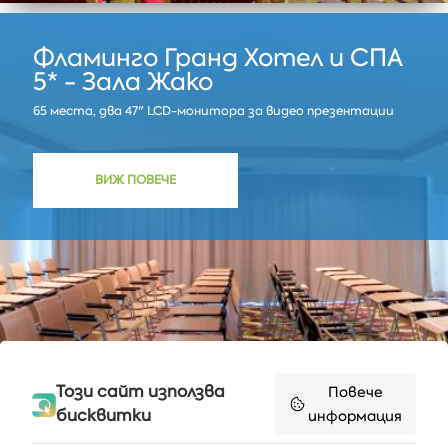
Фламинго Гранд Хотел и СПА
5* - Зала Жако
65 места, два 47" LCD-монитора за видео презентации
ВИЖ ПОВЕЧЕ
Този сайт използва
Повече
бисквитки
информация