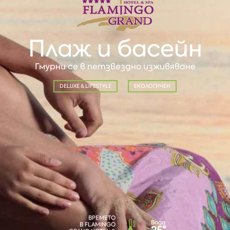
Плаж и басейн
Гмурни се в петзвездно изживяване
DELUXE & LIFESTYLE
ЕКОЛОГИЧЕН
ВРЕМЕТО
Вода
В FLAMINGO