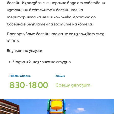
басейн. Използваме минерална вода от собствени
източници в хотелите и басейните на
територията на целия комплекс. Достъпа до
басейна е безплатен за гостите на хотела.
Препоръчваме басейните да не се използват след
18:00 ч.
Безплатни услуги:
Чадър и 2 шезлонга на студио
Работно време
Хавлии
8
3
0
1
8
0
0
:
-
:
Срещу депозит