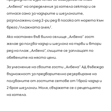
„Албена“ на определения за хотела сектор и се
отнася само за чадърите и шезлонгите,
разположени след 2-ри ред в посока от морето към
брега /плажната алея/.
Ако настанен във вилно селище „Албена“ гост
желае да ползва чадър и шезлонг на първи и втори
ред на плаж „Албена“, същите се заплащат по
обявените на място цени.
За улеснение на своите гости „Албена“ АД въвежда
възможност за предварително резервиране на
ползваните от гостите сетове от 1 брой чадър и
2 броя шезлонги. Моля, свържете се с рецепцията
на хотела.