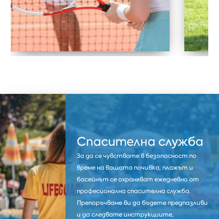
Спасителна служба
За да се чувствате в безопасност по
време на вашата почивка, плажът и
басейнът се охраняват ежедневно от
професионална спасителна служба.
Препоръчваме ви да бъдете предпазливи
и да следвате инструкциите,