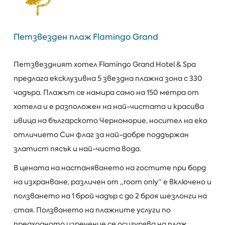
Петзвезден плаж Flamingo Grand
Петзвездният хотел Flamingo Grand Hotel & Spa
предлага ексклузивна 5 звездна плажна зона с 330
чадъра. Плажът се намира само на 150 метра от
хотела и е разположен на най-чистата и красива
ивица на българското Черноморие, носител на еко
отличието Син флаг за най-добре поддържан
златист пясък и най-чиста вода.
В цената на настаняването на гостите при борд
на изхранване, различен от „room only“ е включено и
ползването на 1 брой чадър с до 2 броя шезлонги на
стая. Ползването на плажните услуги по
предходното изречение се осигурява на плаж