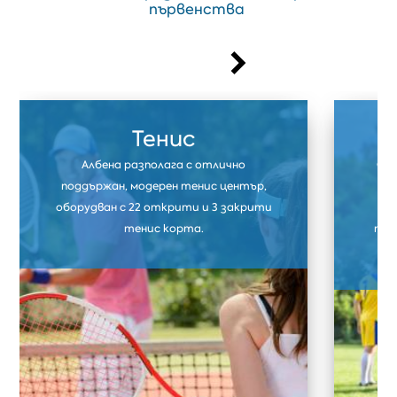
първенства
Тенис
Албена разполага с отлично
Фут
поддържан, модерен тенис център,
ф
оборудван с 22 открити и 3 закрити
тр
тенис корта.
тре