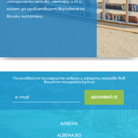
исторически четива, мемоари, и т.н.,
могат да удовлетворят вкусовете на
всички читатели.
Получавайте последните новини и оферти направо във
вашата пощенска кутия
АБОНИРАЙ СЕ
АЛБЕНА
ALBENA.BG