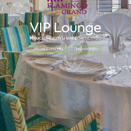
VIP Lounge
Изисканост и елегантство
DELUXE & LIFESTYLE
ЕКОЛОГИЧЕН