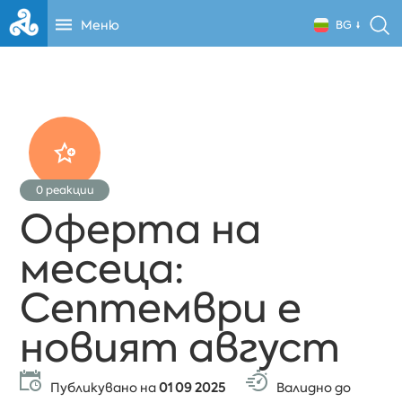
Меню
BG
0
реакции
Оферта на
месеца:
Септември е
новият август
Публикувано на
01 09 2025
Валидно до