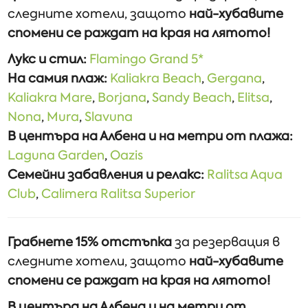
следните хотели, защото
най-хубавите
спомени се раждат на края на лятото!
Лукс и стил:
Flamingo Grand 5*
На самия плаж:
Kaliakra Beach
,
Gergana
,
Kaliakra Mare
,
Borjana
,
Sandy Beach
,
Elitsa
,
Nona
,
Mura
,
Slavuna
В центъра на Албена и на метри от плажа:
Laguna Garden
,
Oazis
Семейни забавления и релакс:
Ralitsa Aqua
Club
,
Calimera Ralitsa Superior
Грабнете 15% отстъпка
за резервация в
следните хотели, защото
най-хубавите
спомени се раждат на края на лятото!
В центъра на Албена и на метри от