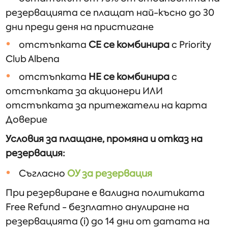
резервацията се плащат най-късно до 30
дни преди деня на пристигане
отстъпката
СЕ
се комбинира
с Priority
Club Albena
отстъпката
НЕ се комбинира
с
отстъпката за акционери ИЛИ
отстъпката за притежатели на карта
Доверие
Условия за
плащане, промяна и отказ на
резервация:
Съгласно
ОУ за резервация
При резервиране е валидна политиката
Free Refund - безплатно анулиране на
резервацията (i) до 14 дни от датата на