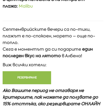
плажа:
Malibu
Септемврийските вечери са по-тихи,
плажът е по-спокоен, морето – още по-
топло.
Сега е моментът да си подарите
един
последен вкус на лятото
в Албена!
Виж всички хотели:
РЕЗЕРВИРАНЕ
Ако Вашите период не отгаваря не
критериите, пак можете да ползвате до
15% отстпъка, ако резеирвирате ОНЛАЙН