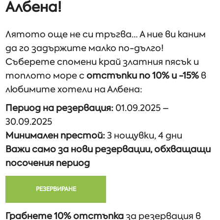
Албена!
Лятото още не си тръгва… А ние ви каним
да го задържите малко по-дълго!
Съберете спомени край златния пясък и
топлото море с
отстъпки по 10% и -15%
в
любимите хотели на Албена:
Период на резервация:
01.09.2025 –
30.09.2025
Минимален престой:
3 нощувки, 4 дни
Важи само за нови резервации, обхващащи
посочения период
РЕЗЕРВИРАНЕ
Грабнете 10% отстъпка
за резервация в