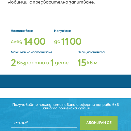
любимци: с предварително запитване.
Настаняване
Напускане
1
4
0
0
1
1
0
0
след
:
до
:
Максимално настаняване
Площ на стаята
2
1
1
5
възрастни и
дете
кв м
Получавайте последните новини и оферти направо във
вашата пощенска кутия
АБОНИРАЙ СЕ