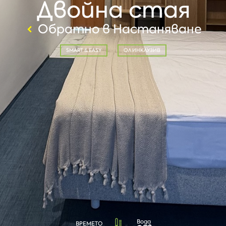
Двойна стая
Обратно в Настаняване
SMART & EASY
ОЛ ИНКЛУЗИВ
Вода
ВРЕМЕТО