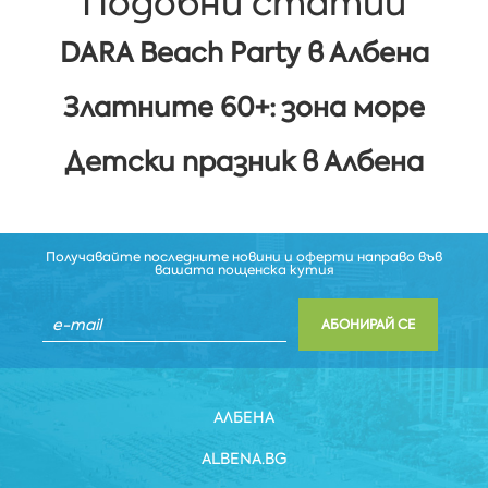
Подобни статии
DARA Beach Party в Албена
Златните 60+: зона море
Детски празник в Албена
Получавайте последните новини и оферти направо във
вашата пощенска кутия
АБОНИРАЙ СЕ
АЛБЕНА
ALBENA.BG