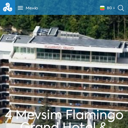
Меню
BG
4 Mevsim Flamingo
Grand Hotel &