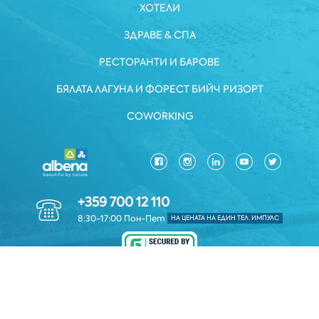
ХОТЕЛИ
ЗДРАВЕ & СПА
РЕСТОРАНТИ И БАРОВЕ
БЯЛАТА ЛАГУНА И ФОРЕСТ БИЙЧ РИЗОРТ
COWORKING
+359 700 12 110
8:30-17:00 Пон-Пет
НА ЦЕНАТА НА ЕДИН ТЕЛ. ИМПУЛС
ЗАЩИТА НА ЛИЧНИТЕ ДАННИ
*ОБЩИ УСЛОВИЯ
КОРПОРАТИВНА ИНФОРМАЦИЯ
Авторско право © 2026 Albena.bg. Всички права запазени