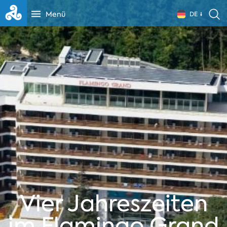
Menü
DE
Vier Jahreszeiten
im Flamingo Grand