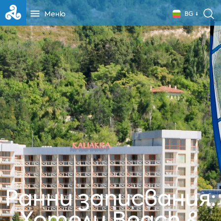
Меню
BG
Ранни записвания:
Хотели Beach &