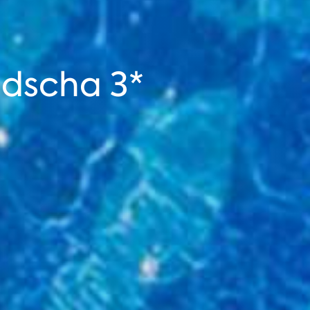
udscha 3*