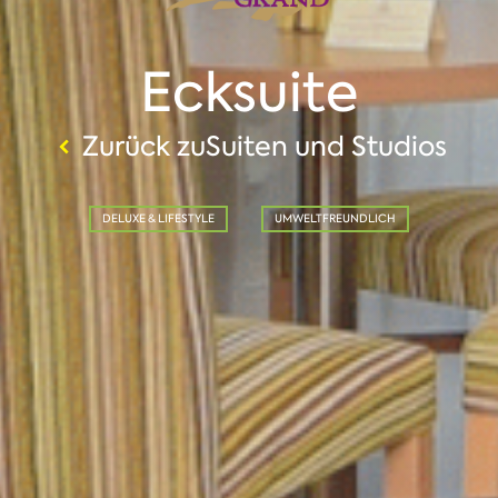
Ecksuite
Zurück zuSuiten und Studios
DELUXE & LIFESTYLE
UMWELTFREUNDLICH