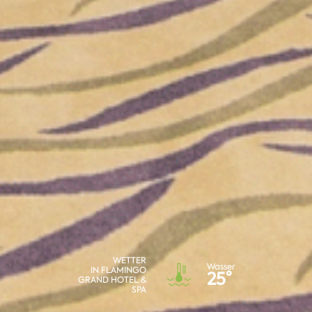
WETTER
Wasser
IN FLAMINGO
25°
GRAND HOTEL &
SPA