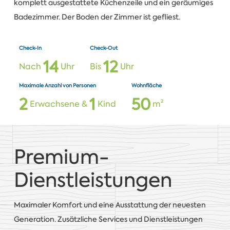
komplett ausgestattete Küchenzeile und ein geräumiges
Badezimmer. Der Boden der Zimmer ist gefliest.
Check-In
Check-Out
1
4
1
2
Nach
Uhr
Bis
Uhr
Maximale Anzahl von Personen
Wohnfläche
2
1
5
0
Erwachsene &
Kind
m²
Premium-
Dienstleistungen
Maximaler Komfort und eine Ausstattung der neuesten
Generation. Zusätzliche Services und Dienstleistungen