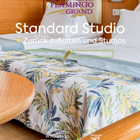
Standard Studio
Zurück zuSuiten und Studios
DELUXE & LIFESTYLE
UMWELTFREUNDLICH
WETTER
Wasser
IN FLAMINGO