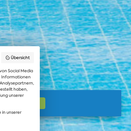
Übersicht
von Social Media
re Informationen
 Analysepartnern,
estellt haben,
dung unserer
 in unserer