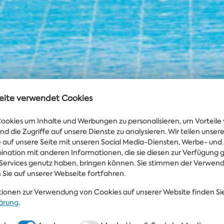
eite verwendet Cookies
okies um Inhalte und Werbungen zu personalisieren, um Vorteile 
Wasser
WETTER
25°
nd die Zugriffe auf unsere Dienste zu analysieren. Wir teilen unse
IN FLAMINGO
fe auf unsere Seite mit unseren Social Media-Diensten, Werbe- und
bination mit anderen Informationen, die sie diesen zur Verfügung g
Services genutz haben, bringen können. Sie stimmen der Verwen
 Sie auf unserer Webseite fortfahren.
ionen zur Verwendung von Cookies auf unserer Website finden Sie
ärung
.