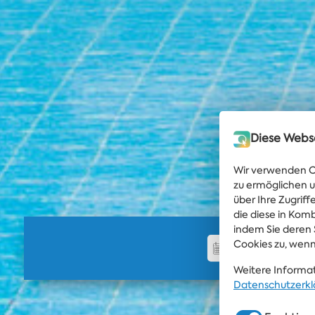
Diese Webs
Wir verwenden Co
zu ermöglichen u
über Ihre Zugrif
die diese in Kom
indem Sie deren 
Cookies zu, wenn
Weitere Informat
Datenschutzerkl