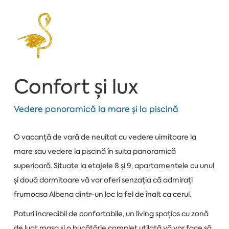
Confort și lux
Vedere panoramică la mare și la piscină
O vacanță de vară de neuitat cu vedere uimitoare la
mare sau vedere la piscină în suita panoramică
superioară. Situate la etajele 8 și 9, apartamentele cu unul
și două dormitoare vă vor oferi senzația că admirați
frumoasa Albena dintr-un loc la fel de înalt ca cerul.
Paturi incredibil de confortabile, un living spațios cu zonă
de luat masa și o bucătărie complet utilată vă vor face să