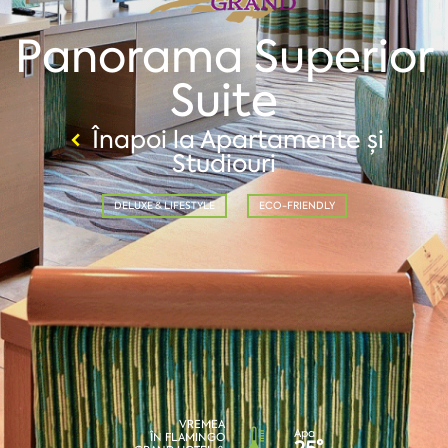
Panorama Superior
Suite
Înapoi la Apartamente și
Studiouri
DELUXE & LIFESTYLE
ECO-FRIENDLY
VREMEA
Apa
ÎN FLAMINGO