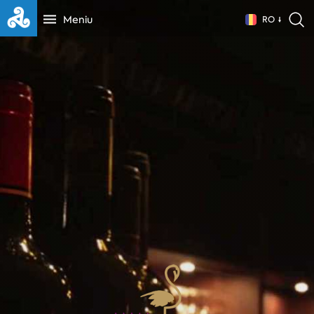
Meniu
RO