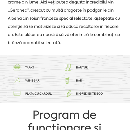
crame din lume. Aici veți putea degusta incredibilul vin
„Geranea”, crescut cu multă dragoste în podgoriile din
Albena din soiuri franceze special selectate, așteptate cu
atenție să se maturizeze și să aducă recolta lor în fiecare
an. Este plăcerea noastră să vă oferim să le combinați cu
brânză aromată selectată.
TAPAS
BĂUTURI
WINE BAR
BAR
PLATA CU CARDUL
INGREDIENTE ECO
Program de
funcționare și