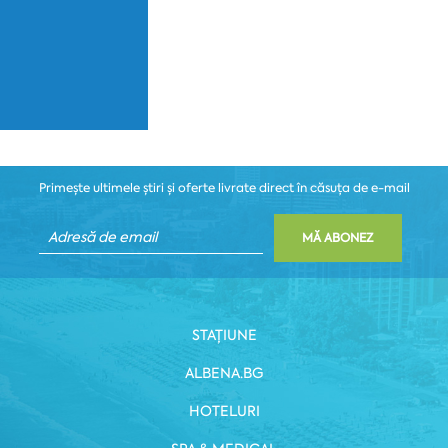
Primește ultimele știri și oferte livrate direct în căsuța de e-mail
MĂ ABONEZ
STAȚIUNE
ALBENA.BG
HOTELURI