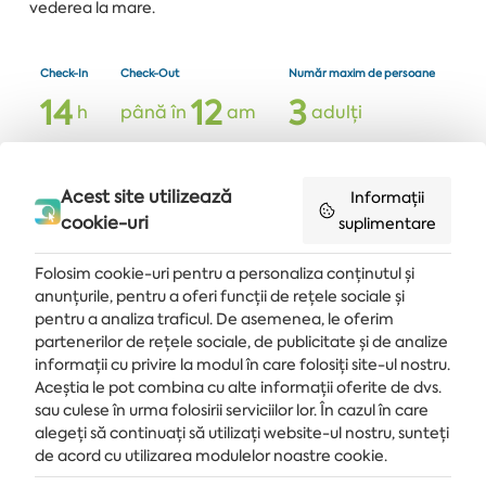
vederea la mare.
Check-In
Check-Out
Număr maxim de persoane
1
4
1
2
3
h
până în
am
adulți
Suprafață
1
8
mp
Acest site utilizează
Informații
cookie-uri
suplimentare
Folosim cookie-uri pentru a personaliza conținutul și
anunțurile, pentru a oferi funcții de rețele sociale și
pentru a analiza traficul. De asemenea, le oferim
partenerilor de rețele sociale, de publicitate și de analize
Primește ultimele știri și oferte livrate direct în căsuța de e-mail
informații cu privire la modul în care folosiți site-ul nostru.
Aceștia le pot combina cu alte informații oferite de dvs.
MĂ ABONEZ
sau culese în urma folosirii serviciilor lor. În cazul în care
alegeți să continuați să utilizați website-ul nostru, sunteți
de acord cu utilizarea modulelor noastre cookie.