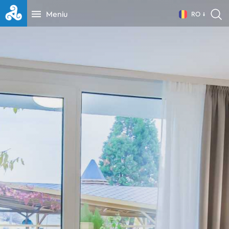
Meniu
RO