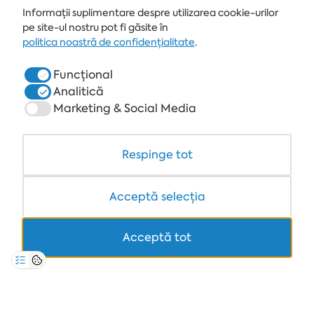
Informații suplimentare despre utilizarea cookie-urilor
STAȚIUNE
pe site-ul nostru pot fi găsite în
ALBENA.BG
politica noastră de confidențialitate
.
HOTELURI
Funcțional
Analitică
SPA & MEDICAL
Marketing & Social Media
RESTAURANTE & BARURI
WHITE LAGOON ȘI FOREST BEACH RESORT
Respinge tot
COWORKING
Acceptă selecția
Acceptă tot
+359 700 12 110
8:30-17:00 Lu-Vi
TARIF STANDARD PENTRU APELURI