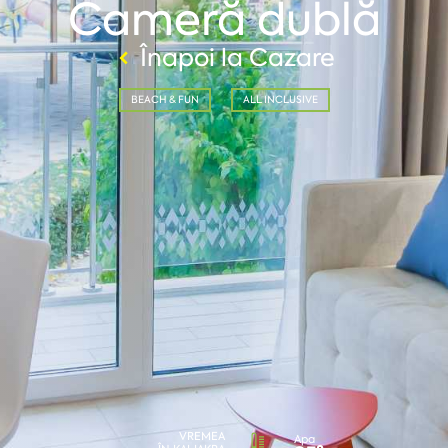
Cameră dublă
Înapoi la Cazare
BEACH & FUN
ALL INCLUSIVE
VREMEA
Apa