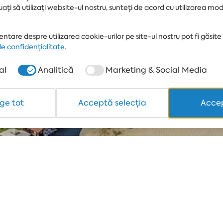
uați să utilizați website-ul nostru, sunteți de acord cu utilizarea mo
VREMEA
Apa
ÎN CALIMERA
25°
RALITSA
SUPERIOR
ntare despre utilizarea cookie-urilor pe site-ul nostru pot fi găsite 
de confidențialitate
.
al
Analitică
Marketing & Social Media
ge tot
Acceptă selecția
Accep
 a returnat rezultate, dar îti sugerăm 