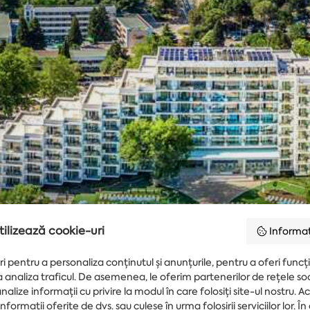
tilizează cookie-uri
Informaț
i pentru a personaliza conținutul și anunțurile, pentru a oferi funcți
 a analiza traficul. De asemenea, le oferim partenerilor de rețele so
analize informații cu privire la modul în care folosiți site-ul nostru. A
formații oferite de dvs. sau culese în urma folosirii serviciilor lor. În