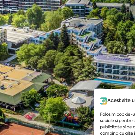
Acest site u
Folosim cookie-ur
sociale și pentru
publicitate și de 
combina cu alte in