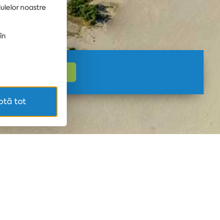
dulelor noastre
în
tă tot
să încerci din nou.