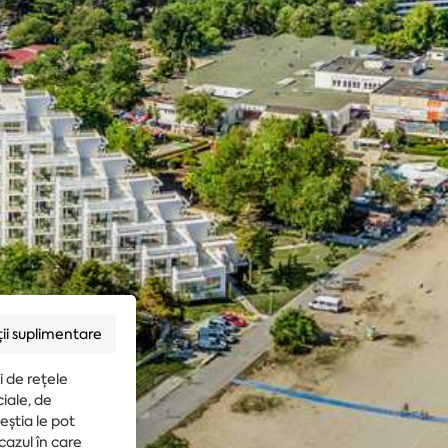
ii suplimentare
i de rețele
ciale, de
ceștia le pot
 cazul în care