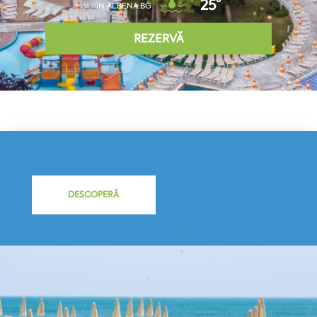
25°
ÎN ALBENA.BG
REZERVĂ
DESCOPERĂ