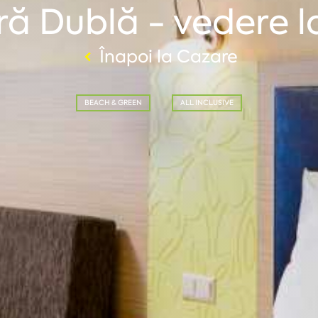
ă Dublă - vedere l
Înapoi la Cazare
BEACH & GREEN
ALL INCLUSIVE