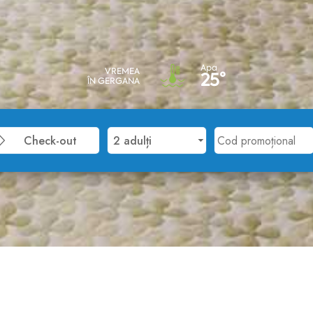
Apa
VREMEA
25°
ÎN GERGANA