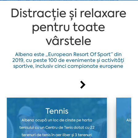
Distracție și relaxare
pentru toate
vârstele
Albena este „European Resort Of Sport” din
2019, cu peste 100 de evenimente și activități
sportive, inclusiv cinci campionate europene
Tennis
Albena ocupă un loc de cinste pe harta
Albena
tenisului cu un Centru de Tenis dotat cu 22
ter
terenuri de tenis în aer liber și 3 terenuri
fo