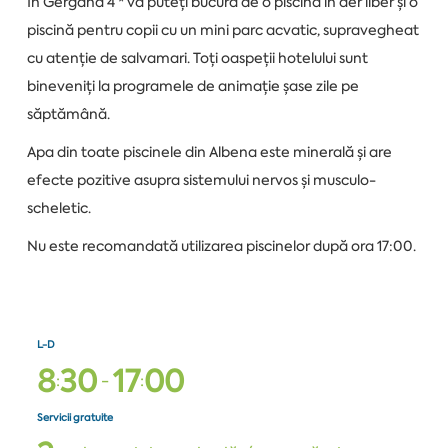
În Gergana 4 * vă puteți bucura de o piscină în aer liber și o
piscină pentru copii cu un mini parc acvatic, supravegheat
cu atenție de salvamari. Toți oaspeții hotelului sunt
bineveniți la programele de animație șase zile pe
săptămână.
Apa din toate piscinele din Albena este minerală și are
efecte pozitive asupra sistemului nervos și musculo-
scheletic.
Nu este recomandată utilizarea piscinelor după ora 17:00.
L-D
8
3
0
1
7
0
0
:
-
:
Servicii gratuite