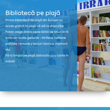
Bibliotecă pe plajă
Prima bibliotecă de plajă din Europa cu
acces gratuit la plajă vă stă la dispoziție.
Puteți alege dintre peste 6000 de titluri în 15
limbi din toate genurile - thrillere, romane
polițiste, romane și lecturi istorice, memorii
etc.
Fă-ți timpul pe plajă distractiv cu o carte în
mână!