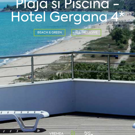
Plaja si Piscina -
Hotel Gergana 4*
BEACH & GREEN
ALL INCLUSIVE
Apa
VREMEA