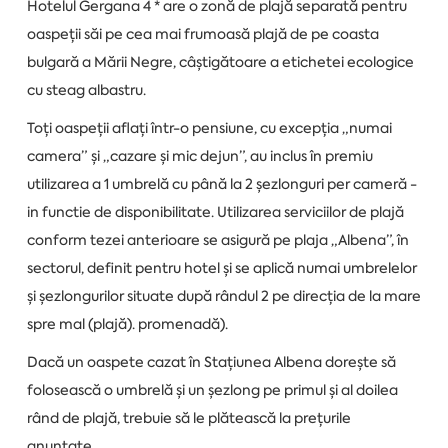
Hotelul Gergana 4 * are o zonă de plajă separată pentru
oaspeții săi pe cea mai frumoasă plajă de pe coasta
bulgară a Mării Negre, câștigătoare a etichetei ecologice
cu steag albastru.
Toți oaspeții aflați într-o pensiune, cu excepția „numai
camera” și „cazare și mic dejun”, au inclus în premiu
utilizarea a 1 umbrelă cu până la 2 șezlonguri per cameră -
in functie de disponibilitate. Utilizarea serviciilor de plajă
conform tezei anterioare se asigură pe plaja „Albena”, în
sectorul, definit pentru hotel și se aplică numai umbrelelor
și șezlongurilor situate după rândul 2 pe direcția de la mare
spre mal (plajă). promenadă).
Dacă un oaspete cazat în Stațiunea Albena dorește să
folosească o umbrelă și un șezlong pe primul și al doilea
rând de plajă, trebuie să le plătească la prețurile
anunțate.