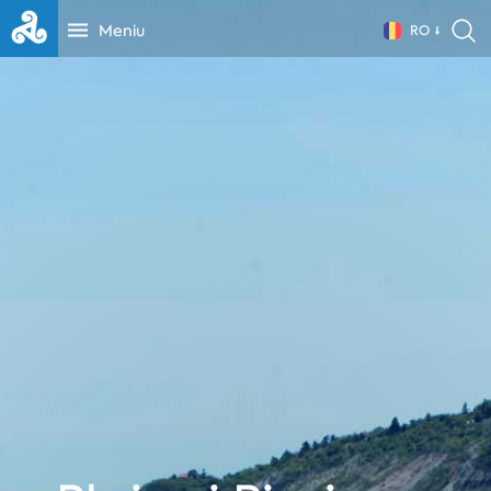
Meniu
RO