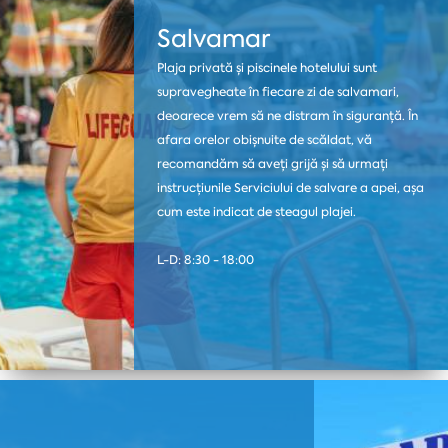
Salvamar
Plaja privată și piscinele hotelului sunt
supravegheate în fiecare zi de salvamari,
deoarece vrem să ne distram în siguranță. În
afara orelor obișnuite de scăldat, vă
recomandăm să aveți grijă și să urmați
instrucțiunile Serviciului de salvare a apei, așa
cum este indicat de steagul plajei.
L-D: 8:30 - 18:00