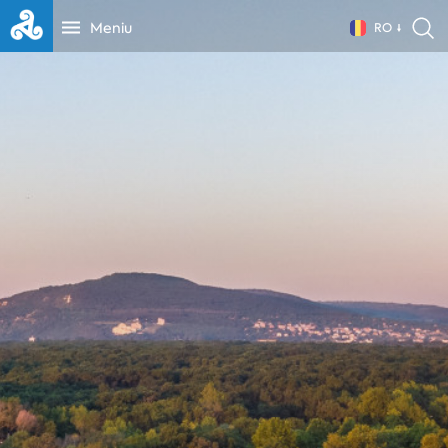
Meniu
RO