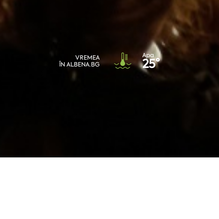
Apa
VREMEA
25°
ÎN ALBENA.BG