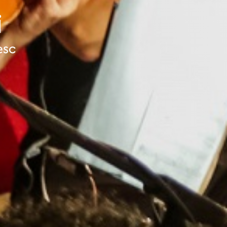
i
esc