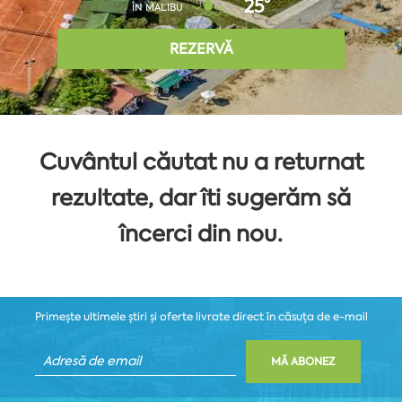
25°
ÎN MALIBU
REZERVĂ
Cuvântul căutat nu a returnat
rezultate, dar îti sugerăm să
încerci din nou.
Primește ultimele știri și oferte livrate direct în căsuța de e-mail
MĂ ABONEZ