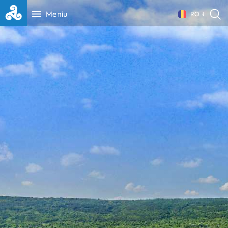
Meniu
RO