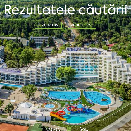
Rezultatele căutării
BEACH & FUN
ALL INCLUSIVE
Apa
VREMEA