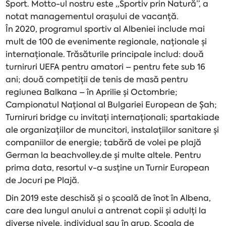
Sport. Motto-ul nostru este „Sportiv prin Natură”, a
notat managementul orașului de vacanță.
În 2020, programul sportiv al Albeniei include mai
mult de 100 de evenimente regionale, naționale și
internaționale. Trăsăturile principale includ: două
turniruri UEFA pentru amatori – pentru fete sub 16
ani; două competiții de tenis de masă pentru
regiunea Balkana – în Aprilie și Octombrie;
Campionatul Național al Bulgariei European de Șah;
Turniruri bridge cu invitați internaționali; spartakiade
ale organizațiilor de muncitori, instalațiilor sanitare și
companiilor de energie; tabără de volei pe plajă
German la beachvolley.de și multe altele. Pentru
prima data, resortul v-a susține un Turnir European
de Jocuri pe Plajă.
Din 2019 este deschisă și o școală de înot în Albena,
care dea lungul anului a antrenat copii și adulți la
diverse nivele, individual sau în grup. Școala de