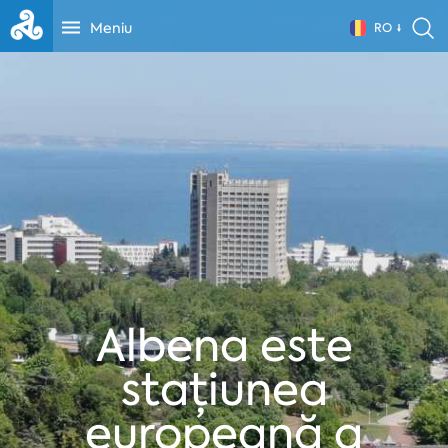
Meniu
RO
Albena este
stațiunea
europeană a