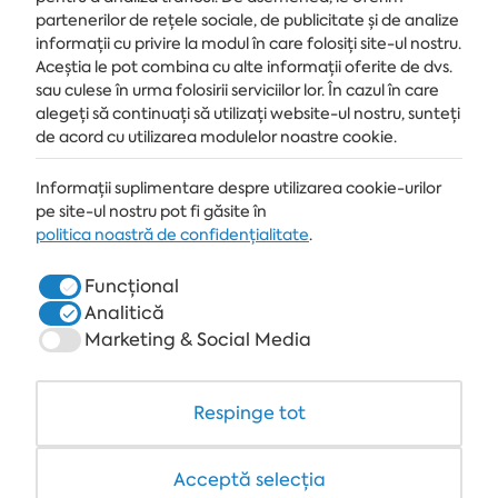
partenerilor de rețele sociale, de publicitate și de analize
Primește ultimele știri și oferte livrate direct în căsuța de e-mail
informații cu privire la modul în care folosiți site-ul nostru.
Aceștia le pot combina cu alte informații oferite de dvs.
MĂ ABONEZ
sau culese în urma folosirii serviciilor lor. În cazul în care
alegeți să continuați să utilizați website-ul nostru, sunteți
de acord cu utilizarea modulelor noastre cookie.
Informații suplimentare despre utilizarea cookie-urilor
STAȚIUNE
pe site-ul nostru pot fi găsite în
ALBENA.BG
politica noastră de confidențialitate
.
HOTELURI
Funcțional
Analitică
SPA & MEDICAL
Marketing & Social Media
RESTAURANTE & BARURI
WHITE LAGOON ȘI FOREST BEACH RESORT
Respinge tot
COWORKING
Acceptă selecția