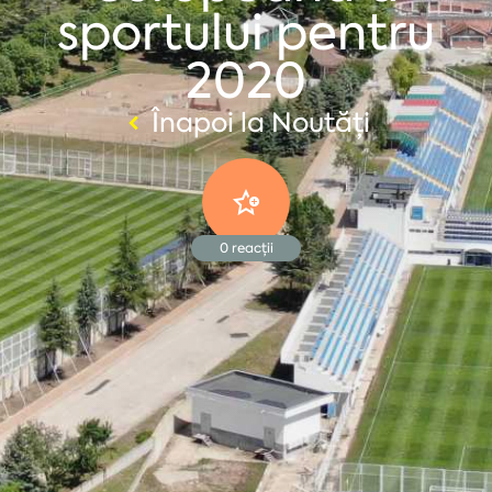
sportului pentru
2020
Înapoi la Noutăți
0
reacții