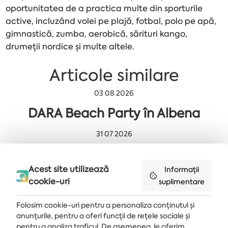
oportunitatea de a practica multe din sporturile
active, incluzând volei pe plajă, fotbal, polo pe apă,
gimnastică, zumba, aerobică, sărituri kango,
drumeții nordice și multe altele.
Articole similare
03 08 2026
DARA Beach Party în Albena
31 07 2026
ANUNȚ IMPORTANT
Acest site utilizează
Informații
29 07 2026
cookie-uri
suplimentare
„A Million Dreams” la Albena
Folosim cookie-uri pentru a personaliza conținutul și
anunțurile, pentru a oferi funcții de rețele sociale și
pentru a analiza traficul. De asemenea, le oferim