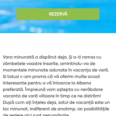
REZERVĂ
Vara minunată a dispărut deja. Și a-ti ramas cu
zâmbetele voastre însorite, amintindu-va de
momentele minunate adunate în vacanța de vară.
Si totusi v-am promis că vă oferim multe ocazii
interesante pentru a vă întoarce la Albena
preferată. Împreună vom aștepta cu nerăbdare
vacanta de vară viitoare în timp ce ne distrăm!
După cum ați înțeles deja, satul de vacanță este un
loc minunat, indiferent de anotimp, iar posibilitățile
de ședere aici sunt nenumărate.