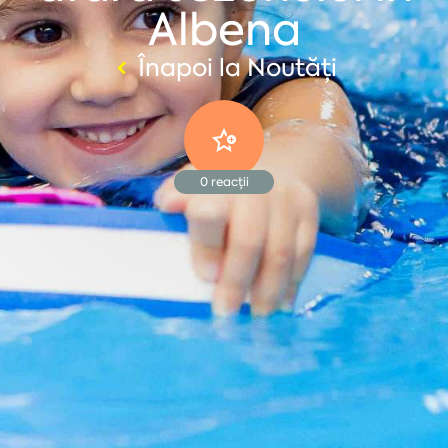
Albena
Înapoi la Noutăți
0
reacții