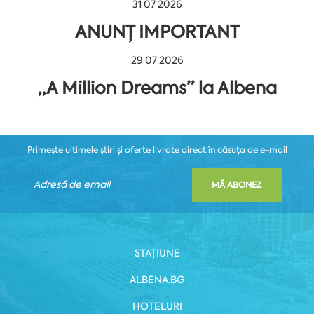
31 07 2026
ANUNȚ IMPORTANT
29 07 2026
„A Million Dreams” la Albena
Primește ultimele știri și oferte livrate direct în căsuța de e-mail
MĂ ABONEZ
STAȚIUNE
ALBENA.BG
HOTELURI