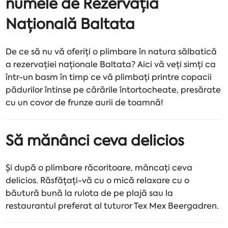
numele de Rezervația
Națională Baltata
De ce să nu vă oferiți o plimbare în natura sălbatică
a rezervației naționale Baltata? Aici vă veți simți ca
într-un basm în timp ce vă plimbați printre copacii
pădurilor întinse pe cărările întortocheate, presărate
cu un covor de frunze aurii de toamnă!
Să mănânci ceva delicios
Și după o plimbare răcoritoare, mâncați ceva
delicios. Răsfățați-vă cu o mică relaxare cu o
băutură bună la rulota de pe plajă sau la
restaurantul preferat al tuturor Tex Mex Beergadren.