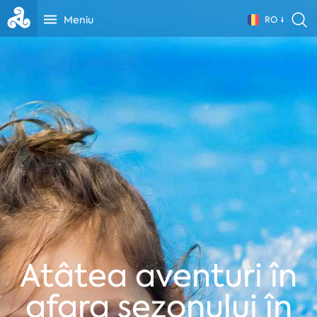
Meniu
RO
Atâtea aventuri în
afara sezonului în