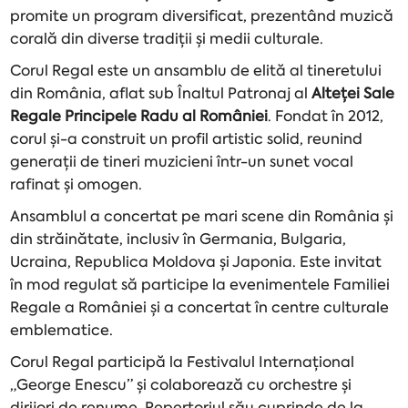
promite un program diversificat, prezentând muzică
corală din diverse tradiții și medii culturale.
Corul Regal este un ansamblu de elită al tineretului
din România, aflat sub Înaltul Patronaj al
Alteței Sale
Regale Principele Radu al României
. Fondat în 2012,
corul și-a construit un profil artistic solid, reunind
generații de tineri muzicieni într-un sunet vocal
rafinat și omogen.
Ansamblul a concertat pe mari scene din România și
din străinătate, inclusiv în Germania, Bulgaria,
Ucraina, Republica Moldova și Japonia. Este invitat
în mod regulat să participe la evenimentele Familiei
Regale a României și a concertat în centre culturale
emblematice.
Corul Regal participă la Festivalul Internațional
„George Enescu” și colaborează cu orchestre și
dirijori de renume. Repertoriul său cuprinde de la