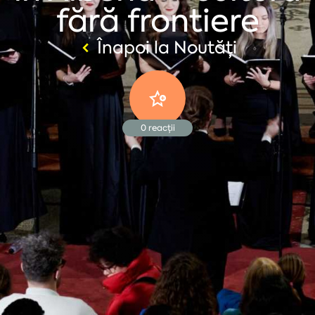
fără frontiere
Înapoi la Noutăți
0
reacții