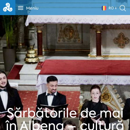
Meniu
RO
Sărbătorile de mai
în Albena – cultură