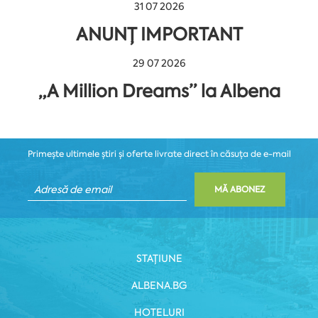
31 07 2026
ANUNȚ IMPORTANT
29 07 2026
„A Million Dreams” la Albena
Primește ultimele știri și oferte livrate direct în căsuța de e-mail
MĂ ABONEZ
STAȚIUNE
ALBENA.BG
HOTELURI