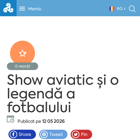
Meniu
RO
0
reacții
Show aviatic și o
legendă a
fotbalului
Publicat pe
12 05 2026
Share
Tweet
Pin